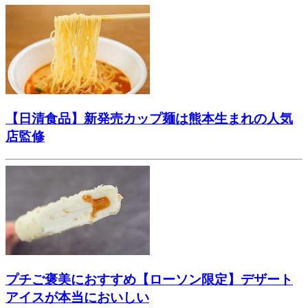
【日清食品】新発売カップ麺は熊本生まれの人気
店監修
プチご褒美におすすめ【ローソン限定】デザート
アイスが本当においしい