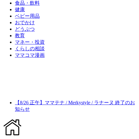
食品・飲料
健康
ベビー用品
おでかけ
どうぶつ
教育
マネー・投資
くらしの相談
ママコマ漫画
【8/26 正午】ママテナ / Merkystyle / ラナーヌ 終了のお
知らせ