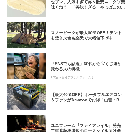
セブン、人気すぎて再々販売→「クソ美
味くね？」「美味すぎる」やっぱこのク
オリティ...
スノーピークが最大60％OFF！テント
も焚き火台も楽天で大幅値下げ中
「SNSでも話題」60代から宝くじ運が
変わる人の特徴
PR(合同会社デジタルファーム )
【最大40％OFF】ポータブルエアコン
＆ファンがAmazonでお得！山善・Bo
u...
ユニフレーム『ファイアレイル』発売！
二重遮熱板搭載のロースタイル向け低型