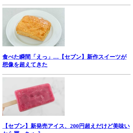
食べた瞬間「えっ」…【セブン】新作スイーツが
想像を超えてきた
【セブン】新発売アイス、200円超えだけど美味い