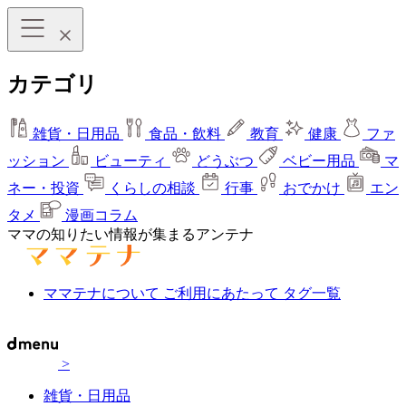
カテゴリ
雑貨・日用品
食品・飲料
教育
健康
ファ
ッション
ビューティ
どうぶつ
ベビー用品
マ
ネー・投資
くらしの相談
行事
おでかけ
エン
タメ
漫画コラム
ママの知りたい情報が集まるアンテナ
ママテナについて
ご利用にあたって
タグ一覧
>
雑貨・日用品