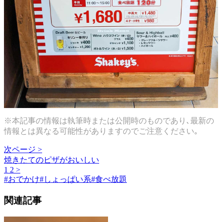
※本記事の情報は執筆時または公開時のものであり､最新の
情報とは異なる可能性がありますのでご注意ください｡
次ページ >
焼きたてのピザがおいしい
1
2
>
#
おでかけ
#
しょっぱい系
#
食べ放題
関連記事