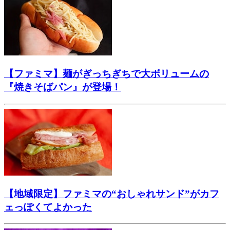
【ファミマ】麺がぎっちぎちで大ボリュームの
『焼きそばパン』が登場！
【地域限定】ファミマの“おしゃれサンド”がカフ
ェっぽくてよかった