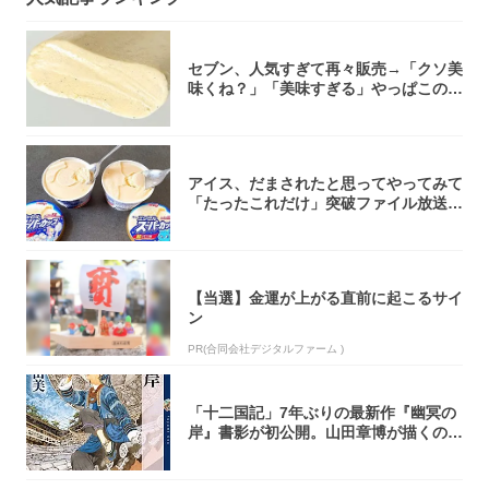
セブン、人気すぎて再々販売→「クソ美
味くね？」「美味すぎる」やっぱこのク
オリティ...
アイス、だまされたと思ってやってみて
「たったこれだけ」突破ファイル放送で
大注目！...
【当選】金運が上がる直前に起こるサイ
ン
PR(合同会社デジタルファーム )
「十二国記」7年ぶりの最新作『幽冥の
岸』書影が初公開。山田章博が描くのは
謎めいた...