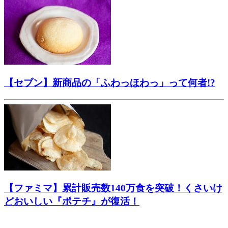
【セブン】新商品の「ふわっほわっ」って何者!?
【ファミマ】累計販売数140万食を突破！くさいけ
どおいしい『ポテチ』が復活！