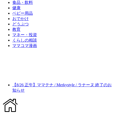
食品・飲料
健康
ベビー用品
おでかけ
どうぶつ
教育
マネー・投資
くらしの相談
ママコマ漫画
【8/26 正午】ママテナ / Merkystyle / ラナーヌ 終了のお
知らせ