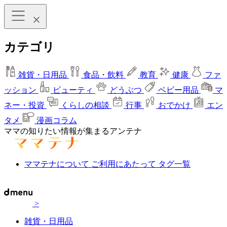
カテゴリ
雑貨・日用品
食品・飲料
教育
健康
ファ
ッション
ビューティ
どうぶつ
ベビー用品
マ
ネー・投資
くらしの相談
行事
おでかけ
エン
タメ
漫画コラム
ママの知りたい情報が集まるアンテナ
ママテナについて
ご利用にあたって
タグ一覧
>
雑貨・日用品