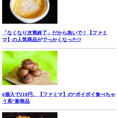
「なくなり次第終了」だから急いで！【ファミ
マ】の人気商品がでっかくなった!?
6個入で210円。【ファミマ】の“ポイポイ食べちゃ
う系”新商品