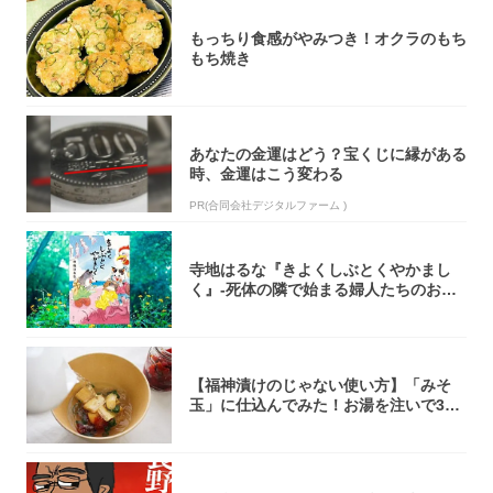
もっちり食感がやみつき！オクラのもち
もち焼き
あなたの金運はどう？宝くじに縁がある
時、金運はこう変わる
PR(合同会社デジタルファーム )
寺地はるな『きよくしぶとくやかまし
く』-死体の隣で始まる婦人たちのお茶
会⁉ 秘密...
【福神漬けのじゃない使い方】「みそ
玉」に仕込んでみた！お湯を注いで30
秒で…朝の...