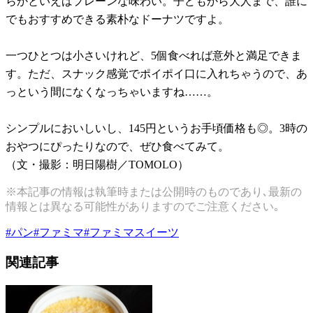
らかといえばプレーンな味わい。子どもから大人まで、誰に
でもおすすめできる素朴なドーナツですよ。
一つひとつは小さいけれど、5個食べれば意外と満足できま
す。ただ、スナック感覚でポイポイ口に入れちゃうので、あ
っという間になくなっちゃいますね……。
シンプルにおいしいし、145円というお手頃価格も◎。3時の
おやつにぴったりなので、ぜひ食べてみて。
（文・撮影：明日陽樹／TOMOLO）
※本記事の情報は執筆時または公開時のものであり､最新の
情報とは異なる可能性がありますのでご注意ください｡
#
パン
#
ファミマ
#
ファミマスイーツ
関連記事