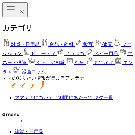
カテゴリ
雑貨・日用品
食品・飲料
教育
健康
ファ
ッション
ビューティ
どうぶつ
ベビー用品
マ
ネー・投資
くらしの相談
行事
おでかけ
エン
タメ
漫画コラム
ママの知りたい情報が集まるアンテナ
ママテナについて
ご利用にあたって
タグ一覧
>
雑貨・日用品