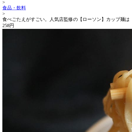
>
食品・飲料
>
食べごたえがすごい。人気店監修の【ローソン】カップ麺は
258円