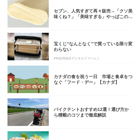
セブン、人気すぎて再々販売→「クソ美
味くね？」「美味すぎる」やっぱこのク
オリティ...
宝くじ“なんとなく”で買っている限り変
わらない
PR(合同会社デジタルファーム )
カナダの食を祝う一日 市場と食卓をつ
なぐ「フード・デー」【カナダ】
バイクテントおすすめ12選！選び方か
ら積載のコツまで徹底解説