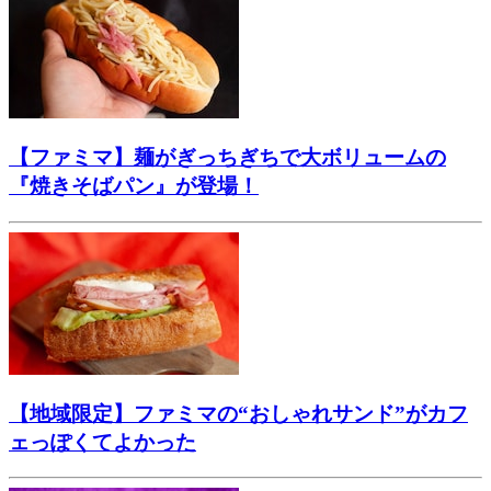
【ファミマ】麺がぎっちぎちで大ボリュームの
『焼きそばパン』が登場！
【地域限定】ファミマの“おしゃれサンド”がカフ
ェっぽくてよかった