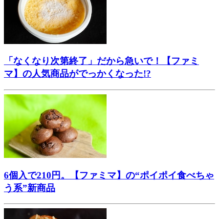
「なくなり次第終了」だから急いで！【ファミ
マ】の人気商品がでっかくなった!?
6個入で210円。【ファミマ】の“ポイポイ食べちゃ
う系”新商品