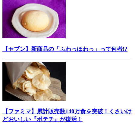
【セブン】新商品の「ふわっほわっ」って何者!?
【ファミマ】累計販売数140万食を突破！くさいけ
どおいしい『ポテチ』が復活！