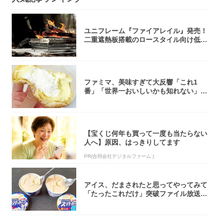
ユニフレーム『ファイアレイル』発売！
二重遮熱板搭載のロースタイル向け低型
焚き火台
ファミマ、美味すぎて大反響「これ1
番」「世界一おいしいかも知れない」
「飲めそう」
【宝くじ何年も買って一度も当たらない
人へ】原因、はっきりしてます
PR(合同会社デジタルファーム )
アイス、だまされたと思ってやってみて
「たったこれだけ」突破ファイル放送で
大注目！...