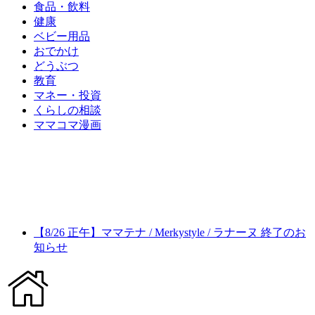
食品・飲料
健康
ベビー用品
おでかけ
どうぶつ
教育
マネー・投資
くらしの相談
ママコマ漫画
【8/26 正午】ママテナ / Merkystyle / ラナーヌ 終了のお
知らせ