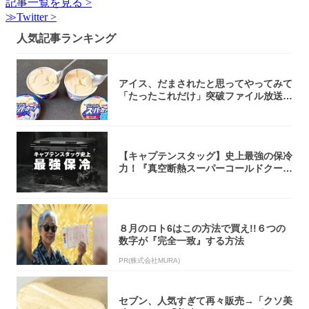
記事一覧を見る >
≫Twitter >
人気記事ランキング
アイス、だまされたと思ってやってみて
「たったこれだけ」突破ファイル放送で
大注目！...
【キャプテンスタッグ】史上最強の保冷
力！『真空断熱スーパーコールドクーラ
ーボック...
８月のロト6はこの方法で買え!!６つの
数字が『完全一致』する方法
PR(株式会社MURA)
セブン、人気すぎて再々販売→「クソ美