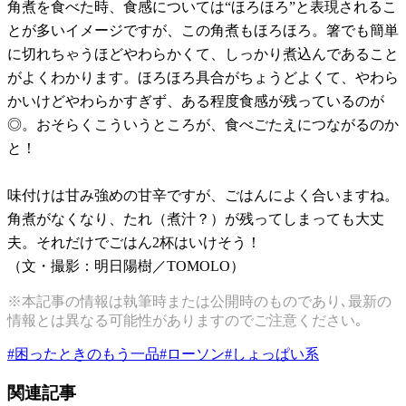
角煮を食べた時、食感については“ほろほろ”と表現されるこ
とが多いイメージですが、この角煮もほろほろ。箸でも簡単
に切れちゃうほどやわらかくて、しっかり煮込んであること
がよくわかります。ほろほろ具合がちょうどよくて、やわら
かいけどやわらかすぎず、ある程度食感が残っているのが
◎。おそらくこういうところが、食べごたえにつながるのか
と！
味付けは甘み強めの甘辛ですが、ごはんによく合いますね。
角煮がなくなり、たれ（煮汁？）が残ってしまっても大丈
夫。それだけでごはん2杯はいけそう！
（文・撮影：明日陽樹／TOMOLO）
※本記事の情報は執筆時または公開時のものであり､最新の
情報とは異なる可能性がありますのでご注意ください｡
#
困ったときのもう一品
#
ローソン
#
しょっぱい系
関連記事