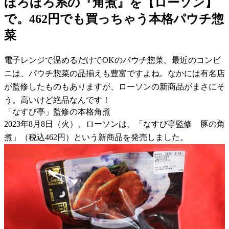
ほろほろ系の『角煮』を【ローソン】
で。462円でも買っちゃう本格パウチ惣
菜
電子レンジで温めるだけでOKのパウチ惣菜。最近のコンビ
ニは、パウチ惣菜の品揃えも豊富ですよね。なかには有名店
が監修したものもありますが、ローソンの新商品がまさにそ
う。高いけど絶品なんです！
「なすび亭」監修の本格角煮
2023年8月8日（火）、ローソンは、「なすび亭監修 豚の角
煮」（税込462円）という新商品を発売しました。