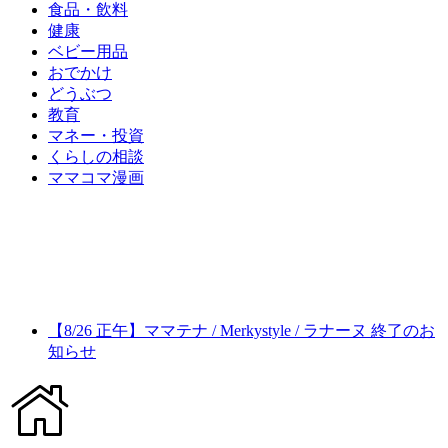
食品・飲料
健康
ベビー用品
おでかけ
どうぶつ
教育
マネー・投資
くらしの相談
ママコマ漫画
【8/26 正午】ママテナ / Merkystyle / ラナーヌ 終了のお
知らせ