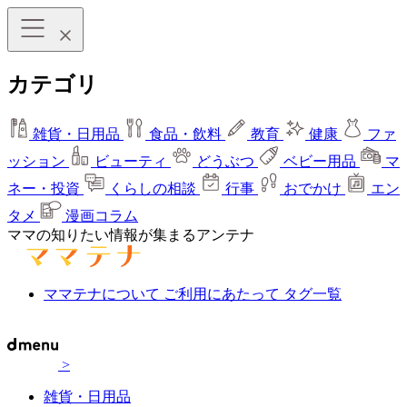
カテゴリ
雑貨・日用品
食品・飲料
教育
健康
ファ
ッション
ビューティ
どうぶつ
ベビー用品
マ
ネー・投資
くらしの相談
行事
おでかけ
エン
タメ
漫画コラム
ママの知りたい情報が集まるアンテナ
ママテナについて
ご利用にあたって
タグ一覧
>
雑貨・日用品