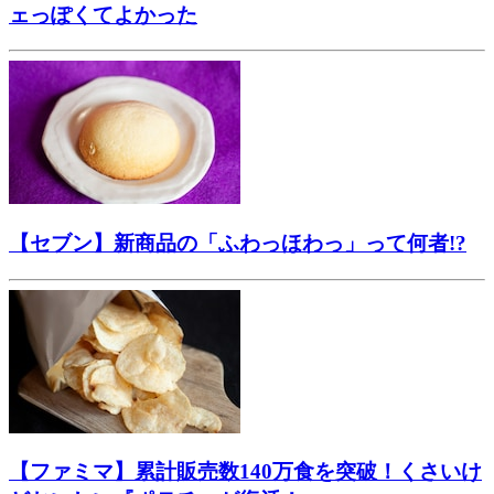
ェっぽくてよかった
【セブン】新商品の「ふわっほわっ」って何者!?
【ファミマ】累計販売数140万食を突破！くさいけ