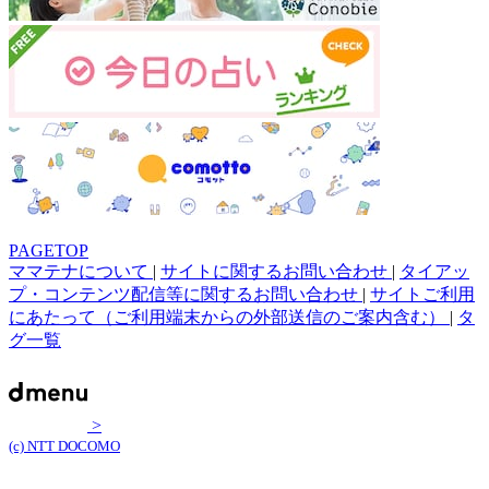
PAGETOP
ママテナについて
|
サイトに関するお問い合わせ
|
タイアッ
プ・コンテンツ配信等に関するお問い合わせ
|
サイトご利用
にあたって（ご利用端末からの外部送信のご案内含む）
|
タ
グ一覧
>
(c) NTT DOCOMO