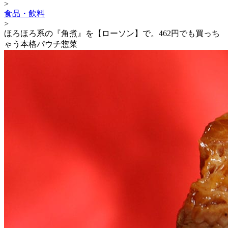
>
食品・飲料
>
ほろほろ系の『角煮』を【ローソン】で。462円でも買っち
ゃう本格パウチ惣菜