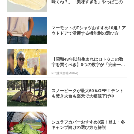
味くね？」「美味すぎる」やっぱこのク
オリティ...
マーモットのTシャツおすすめ10選！ア
ウトドアで活躍する機能別の選び方
【昭和43年以前生まれはロト６この数
字を買うべき】6つの数字が「完全一
致」する方...
PR(株式会社MURA)
スノーピークが最大60％OFF！テント
も焚き火台も楽天で大幅値下げ中
シュラフカバーおすすめ8選！登山・冬
キャンプ向けの選び方も解説