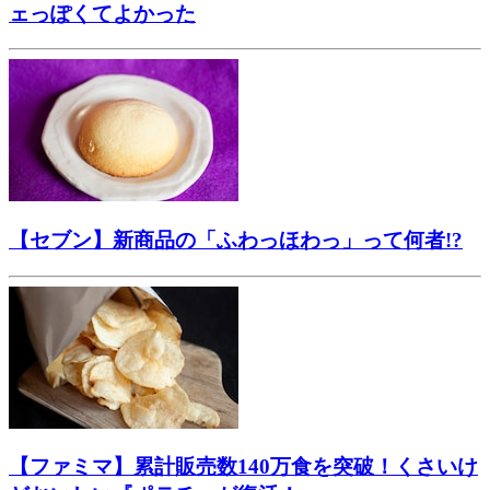
ェっぽくてよかった
【セブン】新商品の「ふわっほわっ」って何者!?
【ファミマ】累計販売数140万食を突破！くさいけ