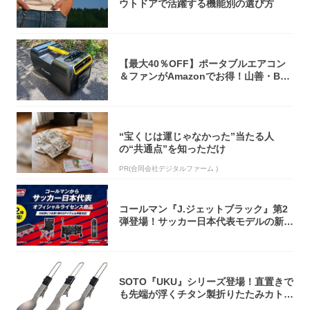
ウトドアで活躍する機能別の選び方
【最大40％OFF】ポータブルエアコン
＆ファンがAmazonでお得！山善・Bo
u...
“宝くじは運じゃなかった”当たる人
の“共通点”を知っただけ
PR(合同会社デジタルファーム )
コールマン『J.ジェットブラック』第2
弾登場！サッカー日本代表モデルの新作
5アイ...
SOTO『UKU』シリーズ登場！直置きで
も先端が浮くチタン製折りたたみカトラ
リー