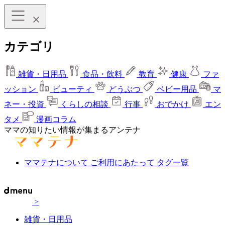
カテゴリ
雑貨・日用品
食品・飲料
教育
健康
ファ
ッション
ビューティ
どうぶつ
ベビー用品
マ
ネー・投資
くらしの相談
行事
おでかけ
エン
タメ
漫画コラム
ママの知りたい情報が集まるアンテナ
ママテナについて
ご利用にあたって
タグ一覧
>
雑貨・日用品