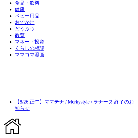
食品・飲料
健康
ベビー用品
おでかけ
どうぶつ
教育
マネー・投資
くらしの相談
ママコマ漫画
【8/26 正午】ママテナ / Merkystyle / ラナーヌ 終了のお
知らせ