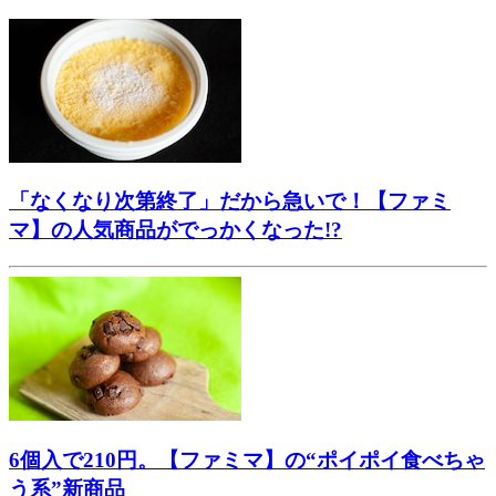
「なくなり次第終了」だから急いで！【ファミ
マ】の人気商品がでっかくなった!?
6個入で210円。【ファミマ】の“ポイポイ食べちゃ
う系”新商品