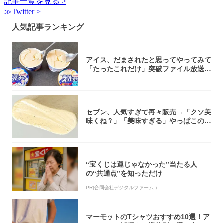
記事一覧を見る >
≫Twitter >
人気記事ランキング
アイス、だまされたと思ってやってみて
「たったこれだけ」突破ファイル放送で
大注目！...
セブン、人気すぎて再々販売→「クソ美
味くね？」「美味すぎる」やっぱこのク
オリティ...
“宝くじは運じゃなかった”当たる人
の“共通点”を知っただけ
PR(合同会社デジタルファーム )
マーモットのTシャツおすすめ10選！ア