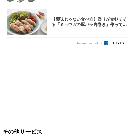
【薬味じゃない食べ方】香りが食欲そそ
る「ミョウガの豚バラ肉巻き」作ってみ
た！辛み...
Recommended by
その他サービス