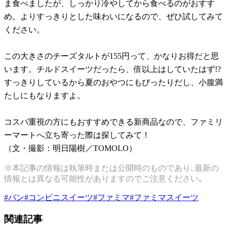
ま食べましたが、しっかり冷やしてから食べるのがおすす
め。よりすっきりとした味わいになるので、ぜひ試してみて
ください。
この大きさのチーズタルトが155円って、かなりお得だと思
います。チルドスイーツだったら、倍以上はしていたはず!?
すっきりしているから夏のおやつにもぴったりだし、小腹満
たしにもなりますよ。
コスパ重視の方にもおすすめできる新商品なので、ファミリ
ーマートへ立ち寄った際は探してみて！
（文・撮影：明日陽樹／TOMOLO）
※本記事の情報は執筆時または公開時のものであり､最新の
情報とは異なる可能性がありますのでご注意ください｡
#
パン
#
コンビニスイーツ
#
ファミマ
#
ファミマスイーツ
関連記事