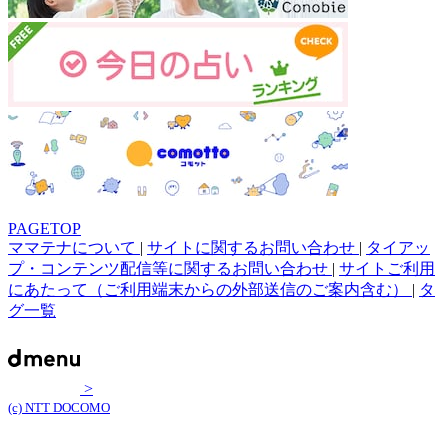
PAGETOP
ママテナについて
|
サイトに関するお問い合わせ
|
タイアッ
プ・コンテンツ配信等に関するお問い合わせ
|
サイトご利用
にあたって（ご利用端末からの外部送信のご案内含む）
|
タ
グ一覧
>
(c) NTT DOCOMO