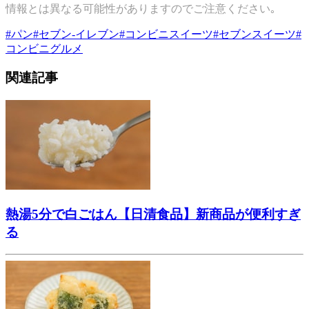
情報とは異なる可能性がありますのでご注意ください｡
#
パン
#
セブン-イレブン
#
コンビニスイーツ
#
セブンスイーツ
#
コンビニグルメ
関連記事
熱湯5分で白ごはん【日清食品】新商品が便利すぎ
る