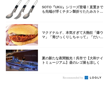
SOTO『UKU』シリーズ登場！直置きで
も先端が浮くチタン製折りたたみカトラ
リー
マクドナルド、本気すぎて大熱狂「爆ウ
マ」「胃びっくりしちゃって」「だいぶ
攻めてる...
夏の新たな夜間観光！呉市で【大和ナイ
トミュージアム】昼のレゴ展も涼しく
Recommended by