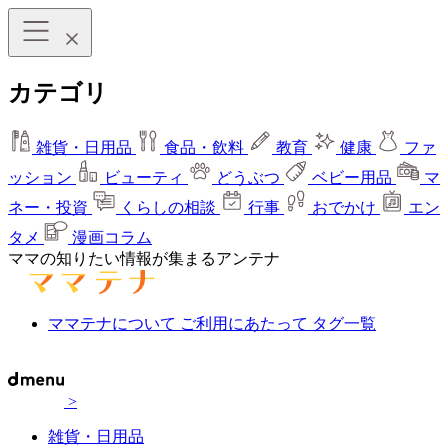
カテゴリ
雑貨・日用品
食品・飲料
教育
健康
ファ
ッション
ビューティ
どうぶつ
ベビー用品
マ
ネー・投資
くらしの相談
行事
おでかけ
エン
タメ
漫画コラム
ママの知りたい情報が集まるアンテナ
ママテナについて
ご利用にあたって
タグ一覧
>
雑貨・日用品