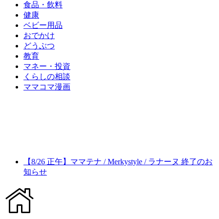
食品・飲料
健康
ベビー用品
おでかけ
どうぶつ
教育
マネー・投資
くらしの相談
ママコマ漫画
【8/26 正午】ママテナ / Merkystyle / ラナーヌ 終了のお
知らせ