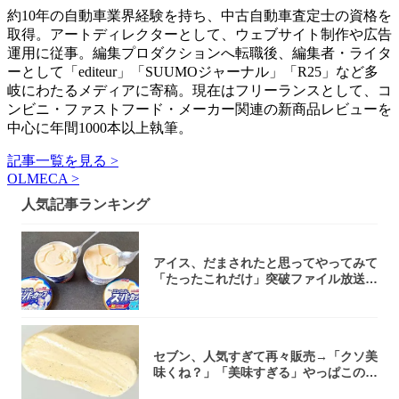
約10年の自動車業界経験を持ち、中古自動車査定士の資格を
取得。アートディレクターとして、ウェブサイト制作や広告
運用に従事。編集プロダクションへ転職後、編集者・ライタ
ーとして「editeur」「SUUMOジャーナル」「R25」など多
岐にわたるメディアに寄稿。現在はフリーランスとして、コ
ンビニ・ファストフード・メーカー関連の新商品レビューを
中心に年間1000本以上執筆。
記事一覧を見る >
OLMECA >
人気記事ランキング
アイス、だまされたと思ってやってみて
「たったこれだけ」突破ファイル放送で
大注目！...
セブン、人気すぎて再々販売→「クソ美
味くね？」「美味すぎる」やっぱこのク
オリティ...