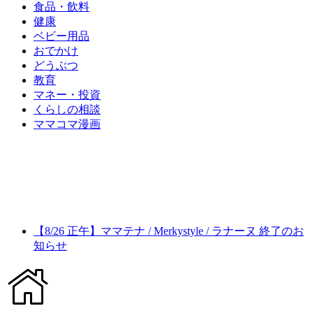
食品・飲料
健康
ベビー用品
おでかけ
どうぶつ
教育
マネー・投資
くらしの相談
ママコマ漫画
【8/26 正午】ママテナ / Merkystyle / ラナーヌ 終了のお
知らせ