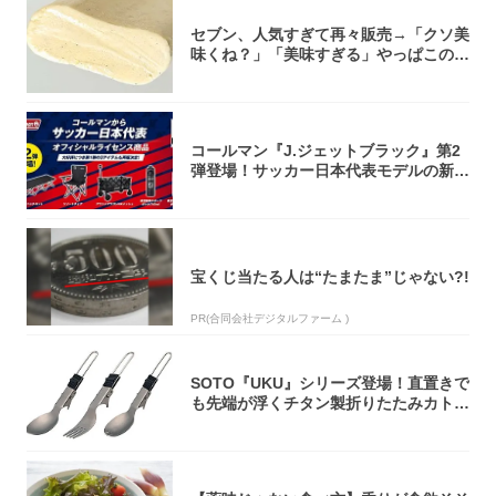
セブン、人気すぎて再々販売→「クソ美
味くね？」「美味すぎる」やっぱこのク
オリティ...
コールマン『J.ジェットブラック』第2
弾登場！サッカー日本代表モデルの新作
5アイ...
宝くじ当たる人は“たまたま”じゃない?!
PR(合同会社デジタルファーム )
SOTO『UKU』シリーズ登場！直置きで
も先端が浮くチタン製折りたたみカトラ
リー