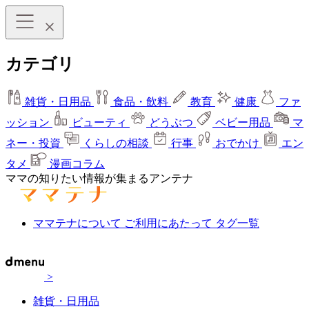
カテゴリ
雑貨・日用品
食品・飲料
教育
健康
ファ
ッション
ビューティ
どうぶつ
ベビー用品
マ
ネー・投資
くらしの相談
行事
おでかけ
エン
タメ
漫画コラム
ママの知りたい情報が集まるアンテナ
ママテナについて
ご利用にあたって
タグ一覧
>
雑貨・日用品