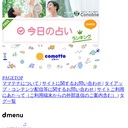
PAGETOP
ママテナについて
|
サイトに関するお問い合わせ
|
タイアッ
プ・コンテンツ配信等に関するお問い合わせ
|
サイトご利用
にあたって（ご利用端末からの外部送信のご案内含む）
|
タ
グ一覧
>