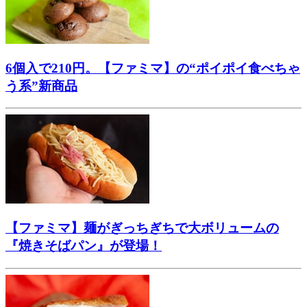
6個入で210円。【ファミマ】の“ポイポイ食べちゃ
う系”新商品
【ファミマ】麺がぎっちぎちで大ボリュームの
『焼きそばパン』が登場！