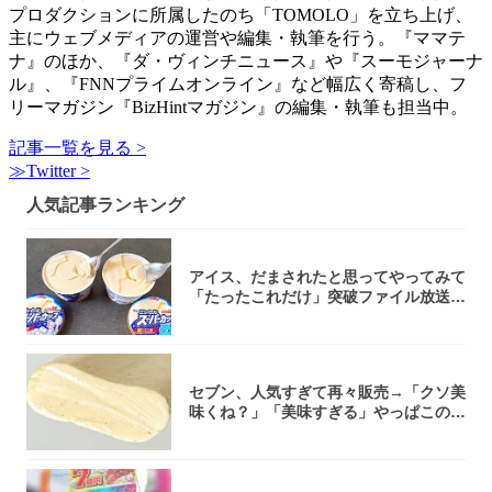
プロダクションに所属したのち「TOMOLO」を立ち上げ、
主にウェブメディアの運営や編集・執筆を行う。『ママテ
ナ』のほか、『ダ・ヴィンチニュース』や『スーモジャーナ
ル』、『FNNプライムオンライン』など幅広く寄稿し、フ
リーマガジン『BizHintマガジン』の編集・執筆も担当中。
記事一覧を見る >
≫Twitter >
人気記事ランキング
アイス、だまされたと思ってやってみて
「たったこれだけ」突破ファイル放送で
大注目！...
セブン、人気すぎて再々販売→「クソ美
味くね？」「美味すぎる」やっぱこのク
オリティ...