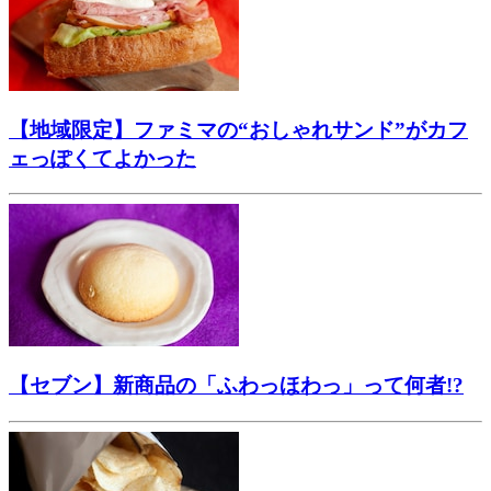
【地域限定】ファミマの“おしゃれサンド”がカフ
ェっぽくてよかった
【セブン】新商品の「ふわっほわっ」って何者!?