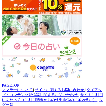
PAGETOP
ママテナについて
|
サイトに関するお問い合わせ
|
タイアッ
プ・コンテンツ配信等に関するお問い合わせ
|
サイトご利用
にあたって（ご利用端末からの外部送信のご案内含む）
|
タ
グ一覧