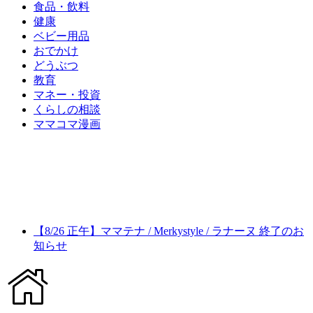
食品・飲料
健康
ベビー用品
おでかけ
どうぶつ
教育
マネー・投資
くらしの相談
ママコマ漫画
【8/26 正午】ママテナ / Merkystyle / ラナーヌ 終了のお
知らせ