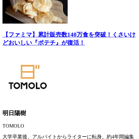
【ファミマ】累計販売数140万食を突破！くさいけ
どおいしい『ポテチ』が復活！
明日陽樹
TOMOLO
大学卒業後、アルバイトからライターに転身。約4年間編集