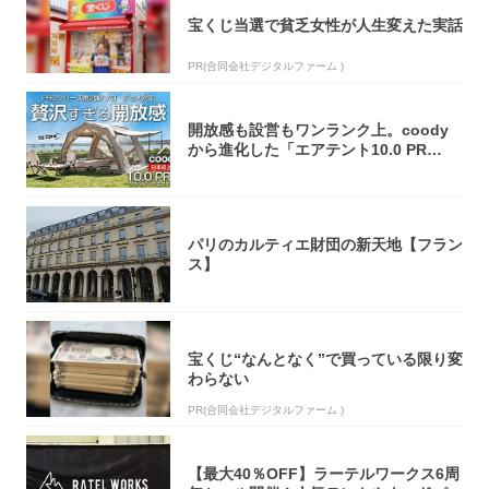
宝くじ当選で貧乏女性が人生変えた実話
PR(合同会社デジタルファーム )
開放感も設営もワンランク上。coody
から進化した「エアテント10.0 PR
O」...
パリのカルティエ財団の新天地【フラン
ス】
宝くじ“なんとなく”で買っている限り変
わらない
PR(合同会社デジタルファーム )
【最大40％OFF】ラーテルワークス6周