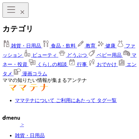
カテゴリ
雑貨・日用品
食品・飲料
教育
健康
ファ
ッション
ビューティ
どうぶつ
ベビー用品
マ
ネー・投資
くらしの相談
行事
おでかけ
エン
タメ
漫画コラム
ママの知りたい情報が集まるアンテナ
ママテナについて
ご利用にあたって
タグ一覧
>
雑貨・日用品