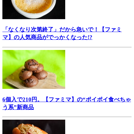
「なくなり次第終了」だから急いで！【ファミ
マ】の人気商品がでっかくなった!?
6個入で210円。【ファミマ】の“ポイポイ食べちゃ
う系”新商品