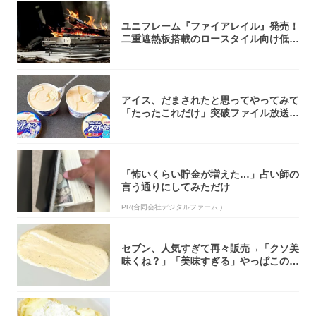
ユニフレーム『ファイアレイル』発売！
二重遮熱板搭載のロースタイル向け低型
焚き火台
アイス、だまされたと思ってやってみて
「たったこれだけ」突破ファイル放送で
大注目！...
「怖いくらい貯金が増えた…」占い師の
言う通りにしてみただけ
PR(合同会社デジタルファーム )
セブン、人気すぎて再々販売→「クソ美
味くね？」「美味すぎる」やっぱこのク
オリティ...