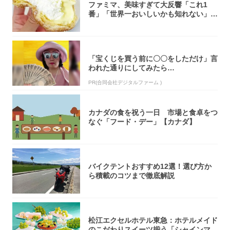
ファミマ、美味すぎて大反響「これ1
番」「世界一おいしいかも知れない」
「飲めそう」
「宝くじを買う前に〇〇をしただけ」言
われた通りにしてみたら…
PR(合同会社デジタルファーム )
カナダの食を祝う一日 市場と食卓をつ
なぐ「フード・デー」【カナダ】
バイクテントおすすめ12選！選び方か
ら積載のコツまで徹底解説
松江エクセルホテル東急：ホテルメイド
のこだわりスイーツ揃う「シャインマス