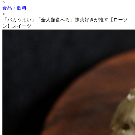
>
食品・飲料
>
「バカうまい」「全人類食べろ」抹茶好きが推す【ローソ
ン】スイーツ