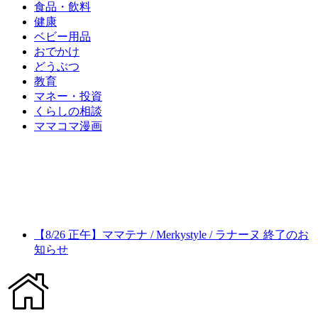
食品・飲料
健康
ベビー用品
おでかけ
どうぶつ
教育
マネー・投資
くらしの相談
ママコマ漫画
【8/26 正午】ママテナ / Merkystyle / ラナーヌ 終了のお
知らせ