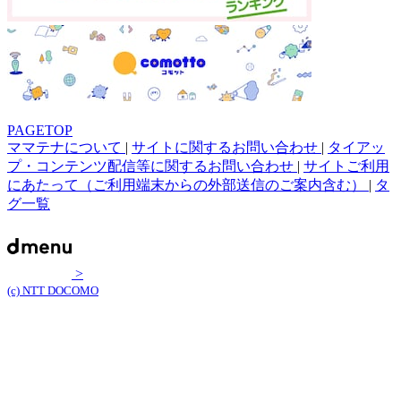
PAGETOP
ママテナについて
|
サイトに関するお問い合わせ
|
タイアッ
プ・コンテンツ配信等に関するお問い合わせ
|
サイトご利用
にあたって（ご利用端末からの外部送信のご案内含む）
|
タ
グ一覧
>
(c) NTT DOCOMO