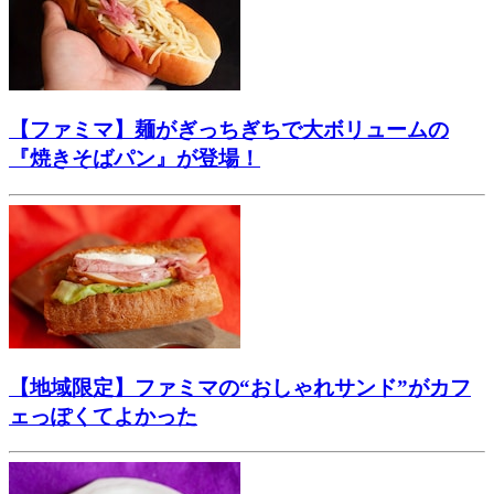
【ファミマ】麺がぎっちぎちで大ボリュームの
『焼きそばパン』が登場！
【地域限定】ファミマの“おしゃれサンド”がカフ
ェっぽくてよかった