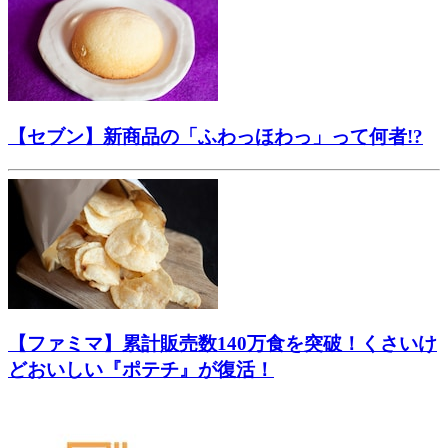
【セブン】新商品の「ふわっほわっ」って何者!?
【ファミマ】累計販売数140万食を突破！くさいけ
どおいしい『ポテチ』が復活！