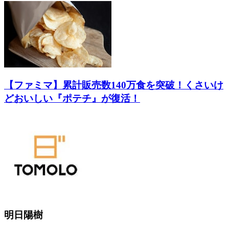
【ファミマ】累計販売数140万食を突破！くさいけ
どおいしい『ポテチ』が復活！
明日陽樹