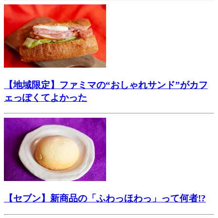
【地域限定】ファミマの“おしゃれサンド”がカフ
ェっぽくてよかった
【セブン】新商品の「ふわっほわっ」って何者!?