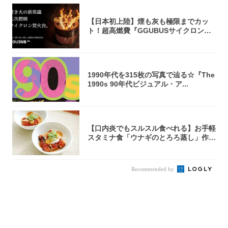
【日本初上陸】煙も灰も極限までカッ
ト！超高燃費『GGUBUSサイクロン焚
火台』が...
1990年代を315枚の写真で辿る☆『The
1990s 90年代ビジュアル・ア...
【口内炎でもスルスル食べれる】お手軽
スタミナ食「ウナギのとろろ蒸し」作っ
てみた！...
Recommended by