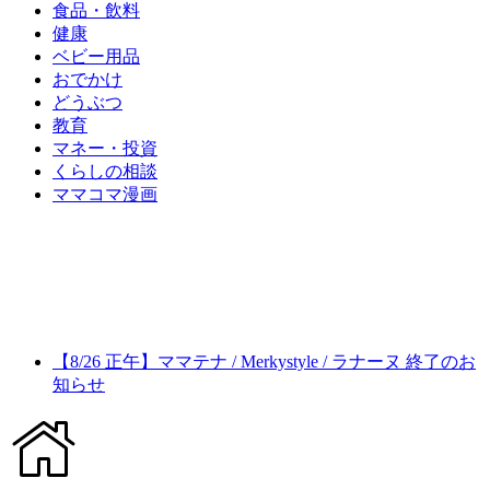
食品・飲料
健康
ベビー用品
おでかけ
どうぶつ
教育
マネー・投資
くらしの相談
ママコマ漫画
【8/26 正午】ママテナ / Merkystyle / ラナーヌ 終了のお
知らせ