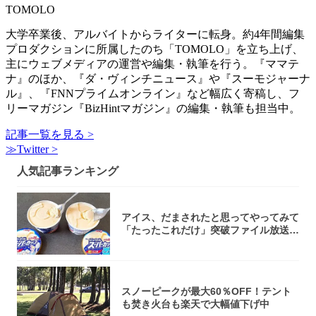
TOMOLO
大学卒業後、アルバイトからライターに転身。約4年間編集
プロダクションに所属したのち「TOMOLO」を立ち上げ、
主にウェブメディアの運営や編集・執筆を行う。『ママテ
ナ』のほか、『ダ・ヴィンチニュース』や『スーモジャーナ
ル』、『FNNプライムオンライン』など幅広く寄稿し、フ
リーマガジン『BizHintマガジン』の編集・執筆も担当中。
記事一覧を見る >
≫Twitter >
人気記事ランキング
アイス、だまされたと思ってやってみて
「たったこれだけ」突破ファイル放送で
大注目！...
スノーピークが最大60％OFF！テント
も焚き火台も楽天で大幅値下げ中