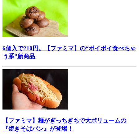
6個入で210円。【ファミマ】の“ポイポイ食べちゃ
う系”新商品
【ファミマ】麺がぎっちぎちで大ボリュームの
『焼きそばパン』が登場！