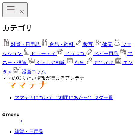
カテゴリ
雑貨・日用品
食品・飲料
教育
健康
ファ
ッション
ビューティ
どうぶつ
ベビー用品
マ
ネー・投資
くらしの相談
行事
おでかけ
エン
タメ
漫画コラム
ママの知りたい情報が集まるアンテナ
ママテナについて
ご利用にあたって
タグ一覧
>
雑貨・日用品