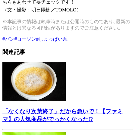
ちらもあわせて要チェックです！
（文・撮影：明日陽樹／TOMOLO）
※本記事の情報は執筆時または公開時のものであり､最新の
情報とは異なる可能性がありますのでご注意ください｡
#
パン
#
ローソン
#
しょっぱい系
関連記事
「なくなり次第終了」だから急いで！【ファミ
マ】の人気商品がでっかくなった!?