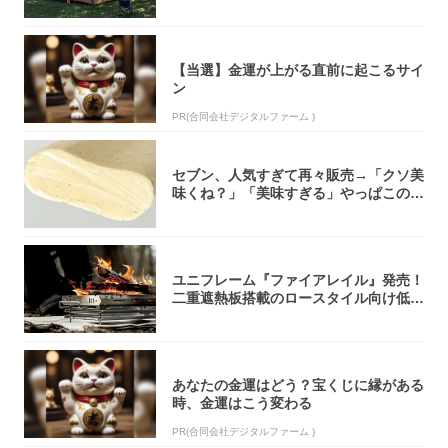
【当選】金運が上がる直前に起こるサイ
ン
PR(合同会社デジタルファーム )
セブン、人気すぎて再々販売→「クソ美
味くね？」「美味すぎる」やっぱこのク
オリティ...
ユニフレーム『ファイアレイル』発売！
二重遮熱板搭載のロースタイル向け低型
焚き火台
あなたの金運はどう？宝くじに縁がある
時、金運はこう変わる
PR(合同会社デジタルファーム )