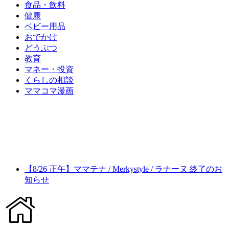
食品・飲料
健康
ベビー用品
おでかけ
どうぶつ
教育
マネー・投資
くらしの相談
ママコマ漫画
【8/26 正午】ママテナ / Merkystyle / ラナーヌ 終了のお
知らせ