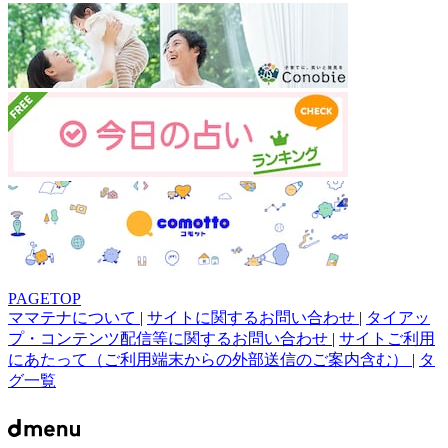
PAGETOP
ママテナについて
|
サイトに関するお問い合わせ
|
タイアッ
プ・コンテンツ配信等に関するお問い合わせ
|
サイトご利用
にあたって（ご利用端末からの外部送信のご案内含む）
|
タ
グ一覧