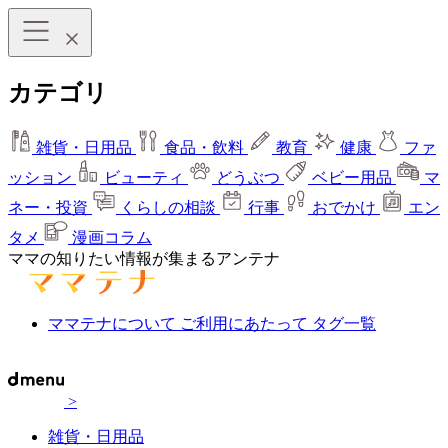
カテゴリ
雑貨・日用品
食品・飲料
教育
健康
ファ
ッション
ビューティ
どうぶつ
ベビー用品
マ
ネー・投資
くらしの相談
行事
おでかけ
エン
タメ
漫画コラム
ママの知りたい情報が集まるアンテナ
ママテナについて
ご利用にあたって
タグ一覧
>
雑貨・日用品