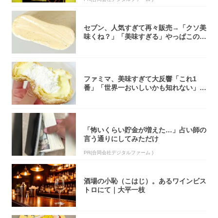
セブン、人気すぎて再々販売→「クソ美
味くね？」「美味すぎる」やっぱこのク
オリティ...
ファミマ、美味すぎて大反響「これ1
番」「世界一おいしいかも知れない」
「飲めそう」
「怖いくらい貯金が増えた…」占い師の
言う通りにしてみただけ
PR(合同会社デジタルファーム )
酒場の小恥（こはじ）。あるワインビス
トロにて｜大平一枝