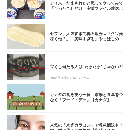
アイス、だまされたと思ってやってみて
「たったこれだけ」突破ファイル放送で
大注目！...
セブン、人気すぎて再々販売→「クソ美
味くね？」「美味すぎる」やっぱこのク
オリティ...
宝くじ当たる人は“たまたま”じゃない?!
PR(合同会社デジタルファーム )
カナダの食を祝う一日 市場と食卓をつ
なぐ「フード・デー」【カナダ】
人気の「水光カラコン」で救急搬送も？