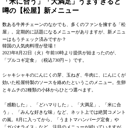
「米に合う」「大満足」うますぎると
噂の【松屋】新メニュー
数ある牛丼チェーンのなかでも、多くのファンを擁する「松
屋」。定期的に話題になるメニューがありますが、新メニュ
ーはもうチェック済みですか？
韓国の人気肉料理が登場！
2023年8月22日（火）午前10時より提供が始まったのが、
「プルコギ定食」（税込730円～）です。
シャキシャキのにんにくの芽、玉ねぎ、牛肉に、にんにくが
効いた松屋特製のソースを絡めたというこのメニュー。生卵
とキムチの2種類の小鉢からひとつ選べます。
「感動した」、「どハマりした」、「大満足」、「米に合
う」、「みんな好きな味」など、ネット上では絶賛コメント
の嵐。8月に入ってから、「うまトマハンバーグ定食」や
「ガパオライス」など、注目のメニューが続いていますが、