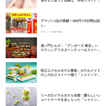
知らずに使うと危険な『失明リスク』と
医師が教...
アマゾン1位の実績！380円で5日間お試
し。
PR(ハーブ健康本舗)
虎ノ門ヒルズ：「アンダーズ 東京」ハ
ロウィンアフタヌーンティー＆スイーツ
コレクシ...
松江エクセルホテル東急：ホテルメイド
のこだわりスイーツ揃う「シャインマス
カットの...
リーガロイヤルホテル京都：愛らしいシ
ョートケーキをあしらった「シャインマ
スカット...