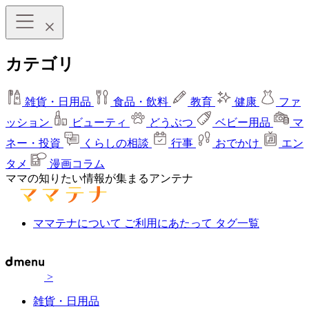
カテゴリ
雑貨・日用品
食品・飲料
教育
健康
ファ
ッション
ビューティ
どうぶつ
ベビー用品
マ
ネー・投資
くらしの相談
行事
おでかけ
エン
タメ
漫画コラム
ママの知りたい情報が集まるアンテナ
ママテナについて
ご利用にあたって
タグ一覧
>
雑貨・日用品