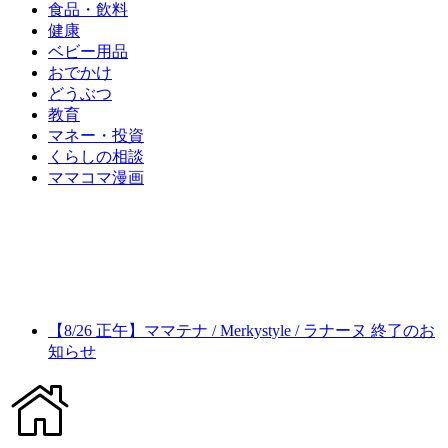
食品・飲料
健康
ベビー用品
おでかけ
どうぶつ
教育
マネー・投資
くらしの相談
ママコマ漫画
【8/26 正午】ママテナ / Merkystyle / ラナーヌ 終了のお
知らせ