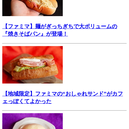
【ファミマ】麺がぎっちぎちで大ボリュームの
『焼きそばパン』が登場！
【地域限定】ファミマの“おしゃれサンド”がカフ
ェっぽくてよかった