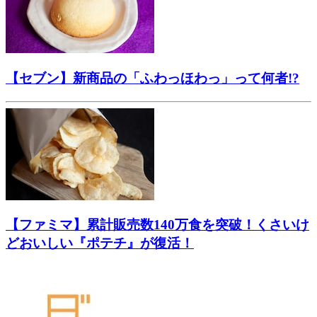
【セブン】新商品の「ふわっほわっ」って何者!?
【ファミマ】累計販売数140万食を突破！くさいけ
どおいしい『ポテチ』が復活！