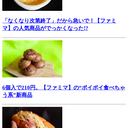
「なくなり次第終了」だから急いで！【ファミ
マ】の人気商品がでっかくなった!?
6個入で210円。【ファミマ】の“ポイポイ食べちゃ
う系”新商品