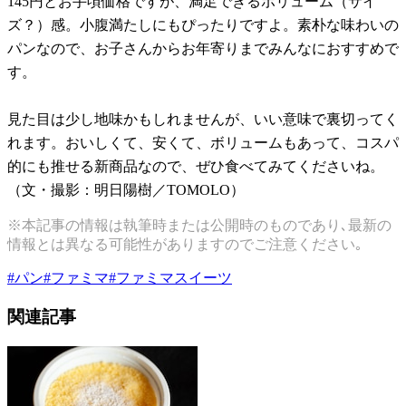
145円とお手頃価格ですが、満足できるボリューム（サイ
ズ？）感。小腹満たしにもぴったりですよ。素朴な味わいの
パンなので、お子さんからお年寄りまでみんなにおすすめで
す。
見た目は少し地味かもしれませんが、いい意味で裏切ってく
れます。おいしくて、安くて、ボリュームもあって、コスパ
的にも推せる新商品なので、ぜひ食べてみてくださいね。
（文・撮影：明日陽樹／TOMOLO）
※本記事の情報は執筆時または公開時のものであり､最新の
情報とは異なる可能性がありますのでご注意ください｡
#
パン
#
ファミマ
#
ファミマスイーツ
関連記事