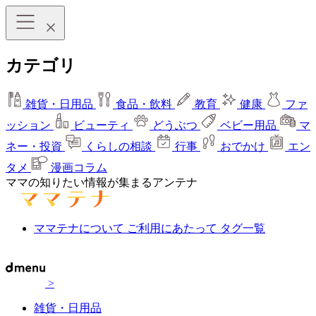
カテゴリ
雑貨・日用品
食品・飲料
教育
健康
ファ
ッション
ビューティ
どうぶつ
ベビー用品
マ
ネー・投資
くらしの相談
行事
おでかけ
エン
タメ
漫画コラム
ママの知りたい情報が集まるアンテナ
ママテナについて
ご利用にあたって
タグ一覧
>
雑貨・日用品