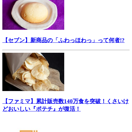
【セブン】新商品の「ふわっほわっ」って何者!?
【ファミマ】累計販売数140万食を突破！くさいけ
どおいしい『ポテチ』が復活！