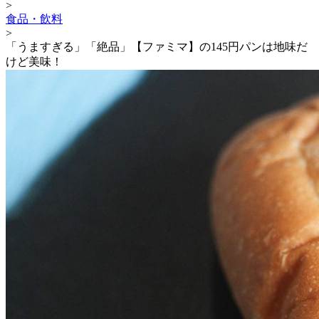
>
食品・飲料
>
「うますぎる」「絶品」【ファミマ】の145円パンは地味だ
けど美味！