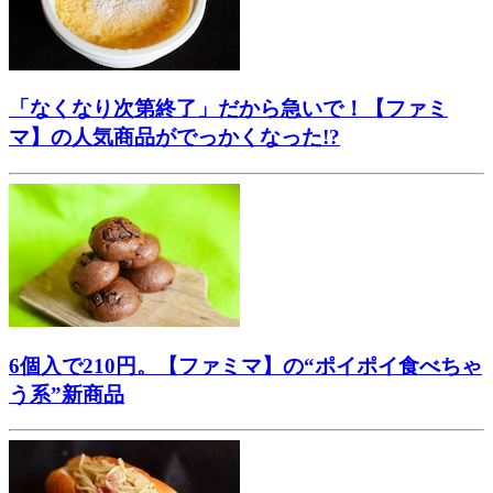
「なくなり次第終了」だから急いで！【ファミ
マ】の人気商品がでっかくなった!?
6個入で210円。【ファミマ】の“ポイポイ食べちゃ
う系”新商品