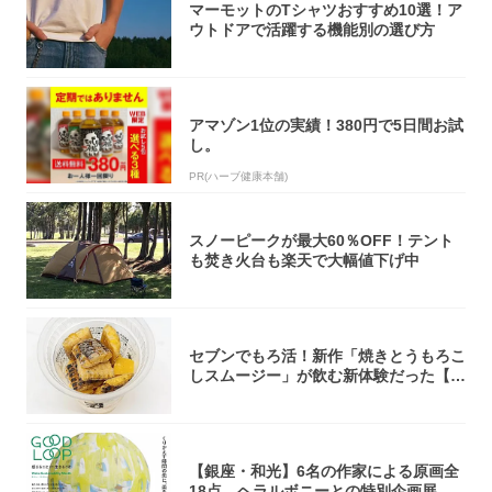
マーモットのTシャツおすすめ10選！ア
ウトドアで活躍する機能別の選び方
アマゾン1位の実績！380円で5日間お試
し。
PR(ハーブ健康本舗)
スノーピークが最大60％OFF！テント
も焚き火台も楽天で大幅値下げ中
セブンでもろ活！新作「焼きとうもろこ
しスムージー」が飲む新体験だった【東
京の一部...
【銀座・和光】6名の作家による原画全
18点。ヘラルボニーとの特別企画展「G