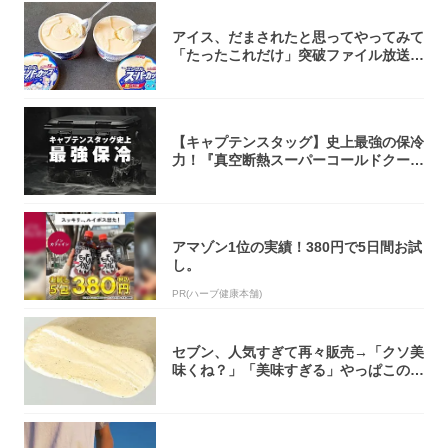
アイス、だまされたと思ってやってみて
「たったこれだけ」突破ファイル放送で
大注目！...
【キャプテンスタッグ】史上最強の保冷
力！『真空断熱スーパーコールドクーラ
ーボック...
アマゾン1位の実績！380円で5日間お試
し。
PR(ハーブ健康本舗)
セブン、人気すぎて再々販売→「クソ美
味くね？」「美味すぎる」やっぱこのク
オリティ...