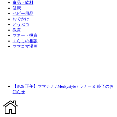
食品・飲料
健康
ベビー用品
おでかけ
どうぶつ
教育
マネー・投資
くらしの相談
ママコマ漫画
【8/26 正午】ママテナ / Merkystyle / ラナーヌ 終了のお
知らせ