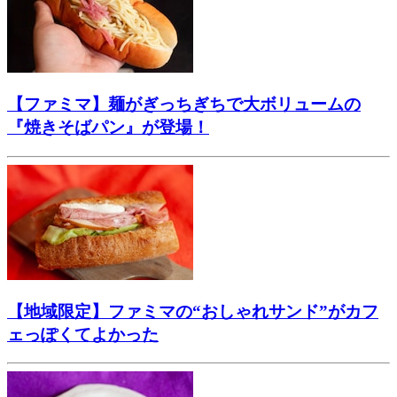
【ファミマ】麺がぎっちぎちで大ボリュームの
『焼きそばパン』が登場！
【地域限定】ファミマの“おしゃれサンド”がカフ
ェっぽくてよかった