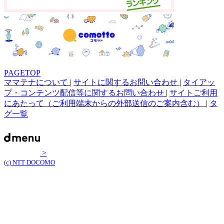
PAGETOP
ママテナについて
|
サイトに関するお問い合わせ
|
タイアッ
プ・コンテンツ配信等に関するお問い合わせ
|
サイトご利用
にあたって（ご利用端末からの外部送信のご案内含む）
|
タ
グ一覧
>
(c) NTT DOCOMO