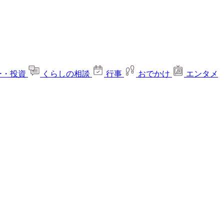
ー・投資
くらしの相談
行事
おでかけ
エンタメ