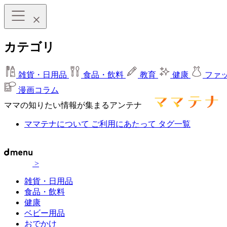
カテゴリ
雑貨・日用品
食品・飲料
教育
健康
ファ
漫画コラム
ママの知りたい情報が集まるアンテナ
ママテナについて
ご利用にあたって
タグ一覧
>
雑貨・日用品
食品・飲料
健康
ベビー用品
おでかけ