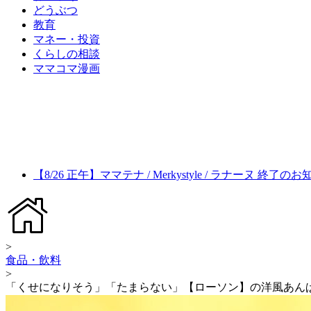
どうぶつ
教育
マネー・投資
くらしの相談
ママコマ漫画
【8/26 正午】ママテナ / Merkystyle / ラナーヌ 終了の
>
食品・飲料
>
「くせになりそう」「たまらない」【ローソン】の洋風あん