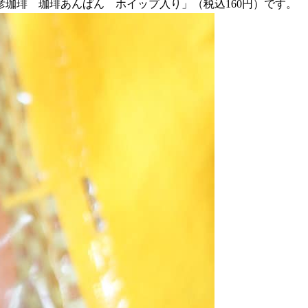
彦珈琲 珈琲あんぱん ホイップ入り」（税込160円）です。