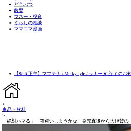
どうぶつ
教育
マネー・投資
くらしの相談
ママコマ漫画
【8/26 正午】ママテナ / Merkystyle / ラナーヌ 終了の
>
食品・飲料
>
「絶対ハマる」「箱買いしようかな」発売直後から大絶賛の