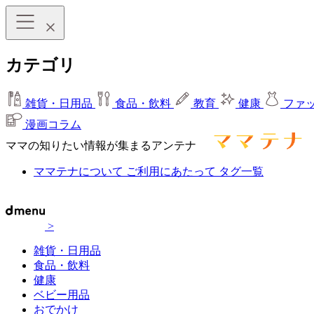
カテゴリ
雑貨・日用品
食品・飲料
教育
健康
ファ
漫画コラム
ママの知りたい情報が集まるアンテナ
ママテナについて
ご利用にあたって
タグ一覧
>
雑貨・日用品
食品・飲料
健康
ベビー用品
おでかけ