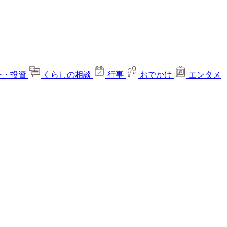
ー・投資
くらしの相談
行事
おでかけ
エンタメ