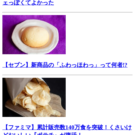
ェっぽくてよかった
【セブン】新商品の「ふわっほわっ」って何者!?
【ファミマ】累計販売数140万食を突破！くさいけ