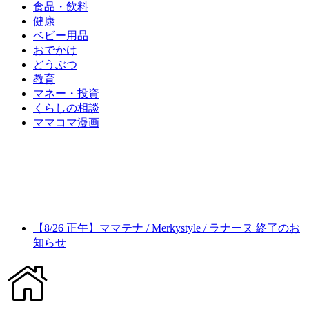
食品・飲料
健康
ベビー用品
おでかけ
どうぶつ
教育
マネー・投資
くらしの相談
ママコマ漫画
【8/26 正午】ママテナ / Merkystyle / ラナーヌ 終了のお
知らせ