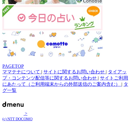
PAGETOP
ママテナについて
|
サイトに関するお問い合わせ
|
タイアッ
プ・コンテンツ配信等に関するお問い合わせ
|
サイトご利用
にあたって（ご利用端末からの外部送信のご案内含む）
|
タ
グ一覧
>
(c) NTT DOCOMO