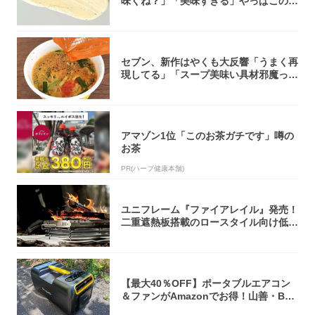
味くね？」「美味すぎる」やっぱこのク
オリティ...
セブン、新作はやくも大反響「うまく再
現してる」「スープ美味い具材邪魔って
くらい美...
アマゾン1位「このお茶ガチです」噂の
お茶
PR(ハーブ健康本舗)
ユニフレーム『ファイアレイル』発売！
二重遮熱板搭載のロースタイル向け低型
焚き火台
【最大40％OFF】ポータブルエアコン
＆ファンがAmazonでお得！山善・Bo
u...