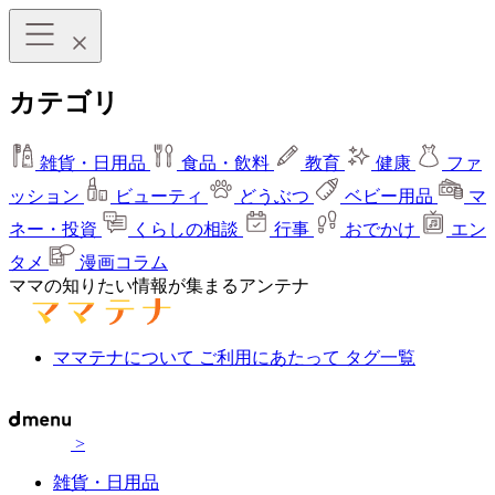
カテゴリ
雑貨・日用品
食品・飲料
教育
健康
ファ
ッション
ビューティ
どうぶつ
ベビー用品
マ
ネー・投資
くらしの相談
行事
おでかけ
エン
タメ
漫画コラム
ママの知りたい情報が集まるアンテナ
ママテナについて
ご利用にあたって
タグ一覧
>
雑貨・日用品