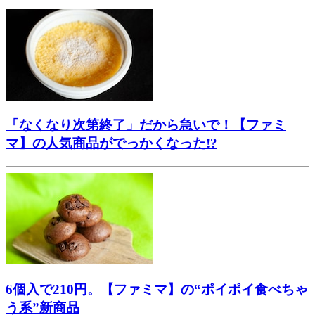
「なくなり次第終了」だから急いで！【ファミ
マ】の人気商品がでっかくなった!?
6個入で210円。【ファミマ】の“ポイポイ食べちゃ
う系”新商品