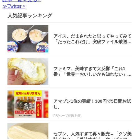
≫Twitter >
人気記事ランキング
アイス、だまされたと思ってやってみて
「たったこれだけ」突破ファイル放送で
大注目！...
ファミマ、美味すぎて大反響「これ1
番」「世界一おいしいかも知れない」
「飲めそう」
アマゾン1位の実績！380円で5日間お試
し。
PR(ハーブ健康本舗)
セブン、人気すぎて再々販売→「クソ美