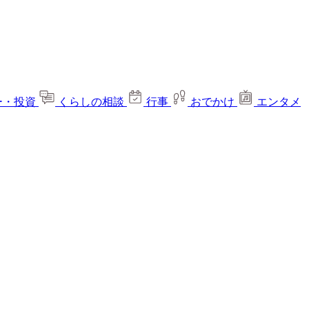
ー・投資
くらしの相談
行事
おでかけ
エンタメ