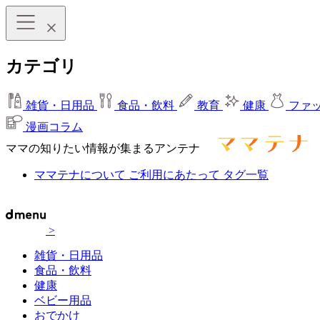
カテゴリ
雑貨・日用品
食品・飲料
教育
健康
ファ
漫画コラム
ママの知りたい情報が集まるアンテナ
ママテナについて
ご利用にあたって
タグ一覧
>
雑貨・日用品
食品・飲料
健康
ベビー用品
おでかけ