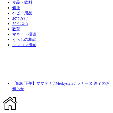
食品・飲料
健康
ベビー用品
おでかけ
どうぶつ
教育
マネー・投資
くらしの相談
ママコマ漫画
【8/26 正午】ママテナ / Merkystyle / ラナーヌ 終了のお
知らせ