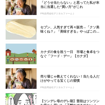
「どうせ当たらない」と思ってた私が本
当に当選した“買い方”がこれ
PR(合同会社デジタルファーム )
セブン、人気すぎて再々販売→「クソ美
味くね？」「美味すぎる」やっぱこのク
オリティ...
カナダの食を祝う一日 市場と食卓をつ
なぐ「フード・デー」【カナダ】
売り場じゃ教えてくれない！当たる人だ
けがやってる宝くじの習慣
PR(合同会社デジタルファーム )
【ツンデレ母のデレ期】普段はツンツン