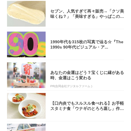
セブン、人気すぎて再々販売→「クソ美
味くね？」「美味すぎる」やっぱこのク
オリティ...
1990年代を315枚の写真で辿る☆『The
1990s 90年代ビジュアル・ア...
あなたの金運はどう？宝くじに縁がある
時、金運はこう変わる
PR(合同会社デジタルファーム )
【口内炎でもスルスル食べれる】お手軽
スタミナ食「ウナギのとろろ蒸し」作っ
てみた！...