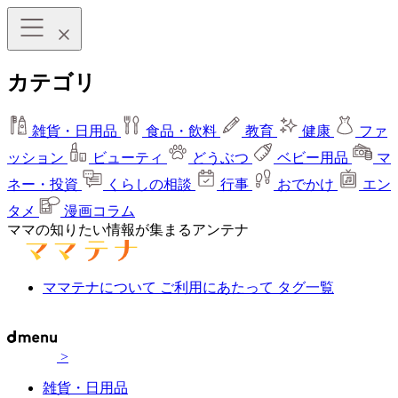
カテゴリ
雑貨・日用品
食品・飲料
教育
健康
ファ
ッション
ビューティ
どうぶつ
ベビー用品
マ
ネー・投資
くらしの相談
行事
おでかけ
エン
タメ
漫画コラム
ママの知りたい情報が集まるアンテナ
ママテナについて
ご利用にあたって
タグ一覧
>
雑貨・日用品