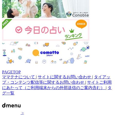
PAGETOP
ママテナについて
|
サイトに関するお問い合わせ
|
タイアッ
プ・コンテンツ配信等に関するお問い合わせ
|
サイトご利用
にあたって（ご利用端末からの外部送信のご案内含む）
|
タ
グ一覧
>