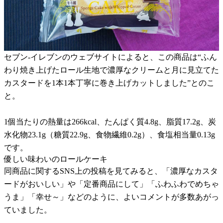
セブン-イレブンのウェブサイトによると、この商品は“ふん
わり焼き上げたロール生地で濃厚なクリームと月に見立てた
カスタードを1本1本丁寧に巻き上げカットしました”とのこ
と。
1個当たりの熱量は266kcal、たんぱく質4.8g、脂質17.2g、炭
水化物23.1g（糖質22.9g、食物繊維0.2g）、食塩相当量0.13g
です。
優しい味わいのロールケーキ
同商品に関するSNS上の投稿を見てみると、「濃厚なカスタ
ードがおいしい」や「定番商品にして」「ふわふわでめちゃ
うま」「幸せ～」などのように、よいコメントが多数あがっ
ていました。