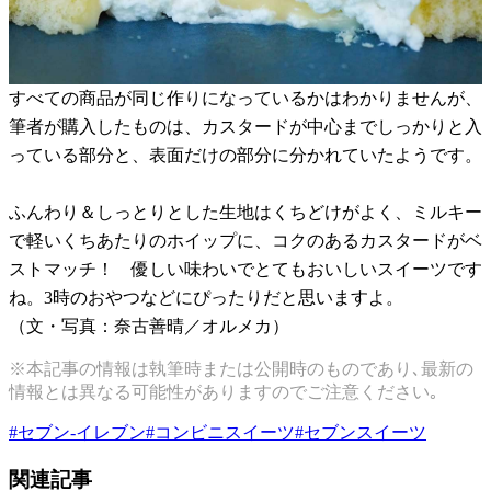
すべての商品が同じ作りになっているかはわかりませんが、
筆者が購入したものは、カスタードが中心までしっかりと入
っている部分と、表面だけの部分に分かれていたようです。
ふんわり＆しっとりとした生地はくちどけがよく、ミルキー
で軽いくちあたりのホイップに、コクのあるカスタードがベ
ストマッチ！ 優しい味わいでとてもおいしいスイーツです
ね。3時のおやつなどにぴったりだと思いますよ。
（文・写真：奈古善晴／オルメカ）
※本記事の情報は執筆時または公開時のものであり､最新の
情報とは異なる可能性がありますのでご注意ください｡
#
セブン-イレブン
#
コンビニスイーツ
#
セブンスイーツ
関連記事