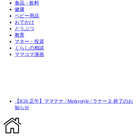
食品・飲料
健康
ベビー用品
おでかけ
どうぶつ
教育
マネー・投資
くらしの相談
ママコマ漫画
【8/26 正午】ママテナ / Merkystyle / ラナーヌ 終了のお
知らせ