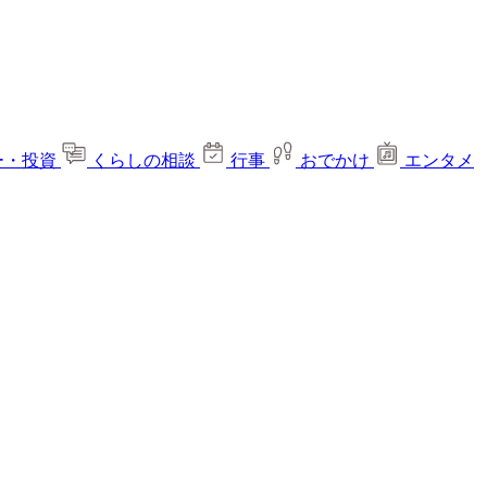
ー・投資
くらしの相談
行事
おでかけ
エンタメ