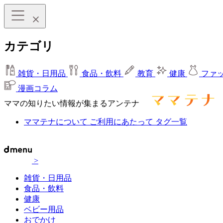
カテゴリ
雑貨・日用品
食品・飲料
教育
健康
ファ
漫画コラム
ママの知りたい情報が集まるアンテナ
ママテナについて
ご利用にあたって
タグ一覧
>
雑貨・日用品
食品・飲料
健康
ベビー用品
おでかけ