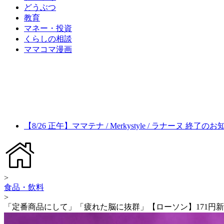
どうぶつ
教育
マネー・投資
くらしの相談
ママコマ漫画
【8/26 正午】ママテナ / Merkystyle / ラナーヌ 終了の
>
食品・飲料
>
「定番商品にして」「疲れた脳に抜群」【ローソン】171円