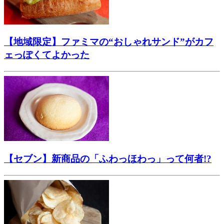
【地域限定】ファミマの“おしゃれサンド”がカフ
ェっぽくてよかった
【セブン】新商品の「ふわっほわっ」って何者!?