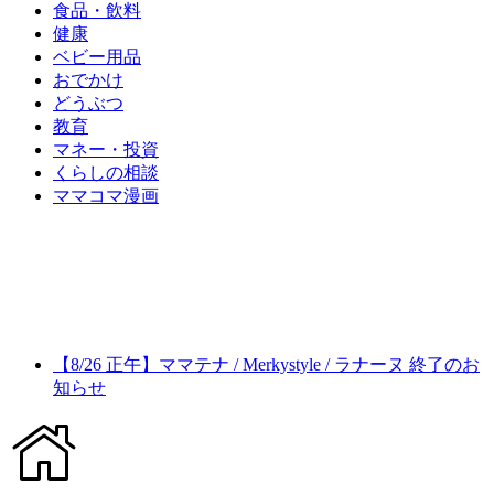
食品・飲料
健康
ベビー用品
おでかけ
どうぶつ
教育
マネー・投資
くらしの相談
ママコマ漫画
【8/26 正午】ママテナ / Merkystyle / ラナーヌ 終了のお
知らせ