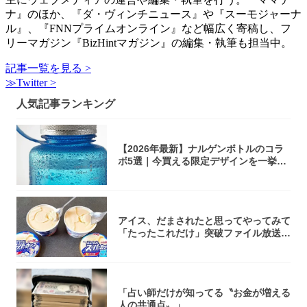
ナ』のほか、『ダ・ヴィンチニュース』や『スーモジャーナ
ル』、『FNNプライムオンライン』など幅広く寄稿し、フ
リーマガジン『BizHintマガジン』の編集・執筆も担当中。
記事一覧を見る >
≫Twitter >
人気記事ランキング
【2026年最新】ナルゲンボトルのコラ
ボ5選｜今買える限定デザインを一挙紹
介！
アイス、だまされたと思ってやってみて
「たったこれだけ」突破ファイル放送で
大注目！...
「占い師だけが知ってる〝お金が増える
人の共通点〟」