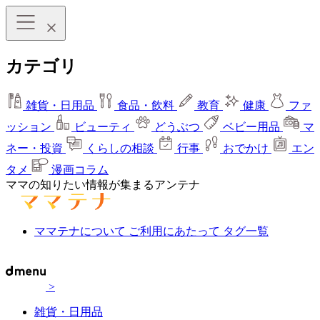
カテゴリ
雑貨・日用品
食品・飲料
教育
健康
ファ
ッション
ビューティ
どうぶつ
ベビー用品
マ
ネー・投資
くらしの相談
行事
おでかけ
エン
タメ
漫画コラム
ママの知りたい情報が集まるアンテナ
ママテナについて
ご利用にあたって
タグ一覧
>
雑貨・日用品