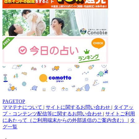
PAGETOP
ママテナについて
|
サイトに関するお問い合わせ
|
タイアッ
プ・コンテンツ配信等に関するお問い合わせ
|
サイトご利用
にあたって（ご利用端末からの外部送信のご案内含む）
|
タ
グ一覧