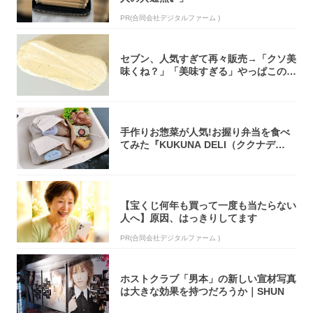
PR(合同会社デジタルファーム )
セブン、人気すぎて再々販売→「クソ美
味くね？」「美味すぎる」やっぱこのク
オリティ...
手作りお惣菜が人気!お握り弁当を食べ
てみた『KUKUNA DELI（ククナデ
リ）...
【宝くじ何年も買って一度も当たらない
人へ】原因、はっきりしてます
PR(合同会社デジタルファーム )
ホストクラブ「男本」の新しい宣材写真
は大きな効果を持つだろうか｜SHUN