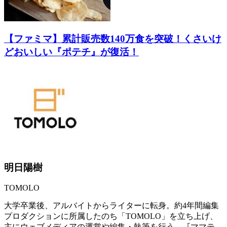
【ファミマ】累計販売数140万食を突破！くさいけ
どおいしい『ポテチ』が復活！
明日陽樹
TOMOLO
大学卒業後、アルバイトからライターに転身。約4年間編集
プロダクションに所属したのち「TOMOLO」を立ち上げ、
主にウェブメディアの運営や編集・執筆を行う。『ママテ