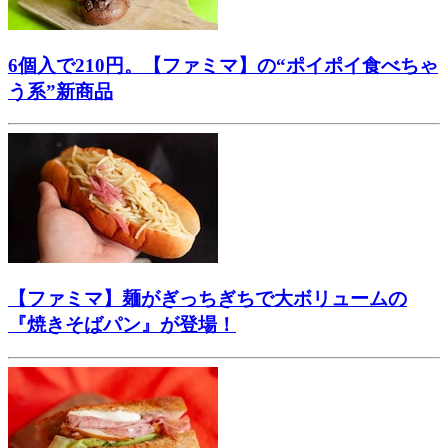
6個入で210円。【ファミマ】の“ポイポイ食べちゃ
う系”新商品
【ファミマ】麺がぎっちぎちで大ボリュームの
『焼きそばパン』が登場！