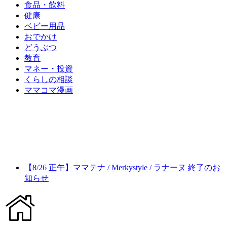
食品・飲料
健康
ベビー用品
おでかけ
どうぶつ
教育
マネー・投資
くらしの相談
ママコマ漫画
【8/26 正午】ママテナ / Merkystyle / ラナーヌ 終了のお
知らせ