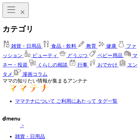
カテゴリ
雑貨・日用品
食品・飲料
教育
健康
ファ
ッション
ビューティ
どうぶつ
ベビー用品
マ
ネー・投資
くらしの相談
行事
おでかけ
エン
タメ
漫画コラム
ママの知りたい情報が集まるアンテナ
ママテナについて
ご利用にあたって
タグ一覧
>
雑貨・日用品