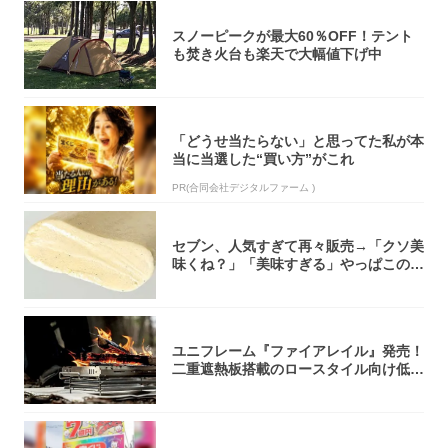
スノーピークが最大60％OFF！テント
も焚き火台も楽天で大幅値下げ中
「どうせ当たらない」と思ってた私が本
当に当選した“買い方”がこれ
PR(合同会社デジタルファーム )
セブン、人気すぎて再々販売→「クソ美
味くね？」「美味すぎる」やっぱこのク
オリティ...
ユニフレーム『ファイアレイル』発売！
二重遮熱板搭載のロースタイル向け低型
焚き火台