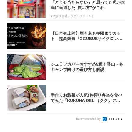
「どうせ当たらない」と思ってた私が本
当に当選した“買い方”がこれ
PR(合同会社デジタルファーム )
【日本初上陸】煙も灰も極限までカッ
ト！超高燃費『GGUBUSサイクロン焚
火台』が...
シュラフカバーおすすめ8選！登山・冬
キャンプ向けの選び方も解説
手作りお惣菜が人気!お握り弁当を食べ
てみた『KUKUNA DELI（ククナデ
リ）...
Recommended by