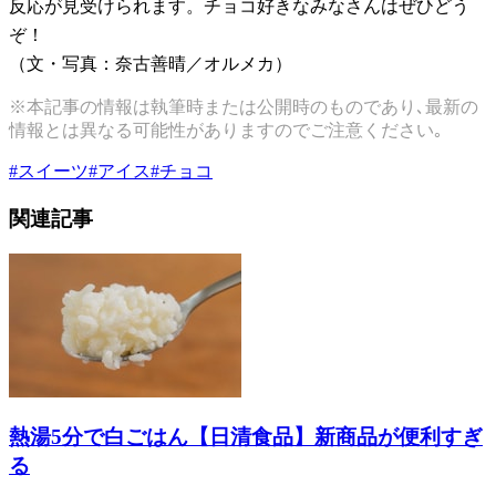
反応が見受けられます。チョコ好きなみなさんはぜひどう
ぞ！
（文・写真：奈古善晴／オルメカ）
※本記事の情報は執筆時または公開時のものであり､最新の
情報とは異なる可能性がありますのでご注意ください｡
#
スイーツ
#
アイス
#
チョコ
関連記事
熱湯5分で白ごはん【日清食品】新商品が便利すぎ
る