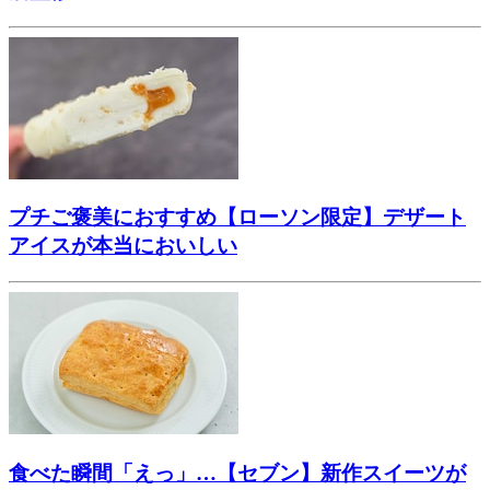
プチご褒美におすすめ【ローソン限定】デザート
アイスが本当においしい
食べた瞬間「えっ」…【セブン】新作スイーツが