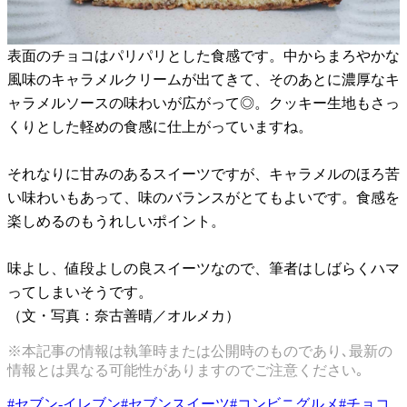
表面のチョコはパリパリとした食感です。中からまろやかな
風味のキャラメルクリームが出てきて、そのあとに濃厚なキ
ャラメルソースの味わいが広がって◎。クッキー生地もさっ
くりとした軽めの食感に仕上がっていますね。
それなりに甘みのあるスイーツですが、キャラメルのほろ苦
い味わいもあって、味のバランスがとてもよいです。食感を
楽しめるのもうれしいポイント。
味よし、値段よしの良スイーツなので、筆者はしばらくハマ
ってしまいそうです。
（文・写真：奈古善晴／オルメカ）
※本記事の情報は執筆時または公開時のものであり､最新の
情報とは異なる可能性がありますのでご注意ください｡
#
セブン-イレブン
#
セブンスイーツ
#
コンビニグルメ
#
チョコ