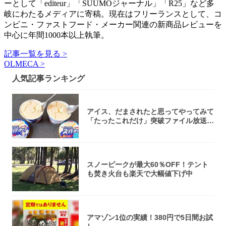
ーとして「editeur」「SUUMOジャーナル」「R25」など多
岐にわたるメディアに寄稿。現在はフリーランスとして、コ
ンビニ・ファストフード・メーカー関連の新商品レビューを
中心に年間1000本以上執筆。
記事一覧を見る >
OLMECA >
人気記事ランキング
アイス、だまされたと思ってやってみて
「たったこれだけ」突破ファイル放送で
大注目！...
スノーピークが最大60％OFF！テント
も焚き火台も楽天で大幅値下げ中
アマゾン1位の実績！380円で5日間お試