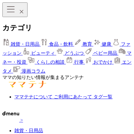
カテゴリ
雑貨・日用品
食品・飲料
教育
健康
ファ
ッション
ビューティ
どうぶつ
ベビー用品
マ
ネー・投資
くらしの相談
行事
おでかけ
エン
タメ
漫画コラム
ママの知りたい情報が集まるアンテナ
ママテナについて
ご利用にあたって
タグ一覧
>
雑貨・日用品