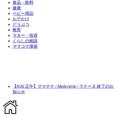
食品・飲料
健康
ベビー用品
おでかけ
どうぶつ
教育
マネー・投資
くらしの相談
ママコマ漫画
【8/26 正午】ママテナ / Merkystyle / ラナーヌ 終了のお
知らせ