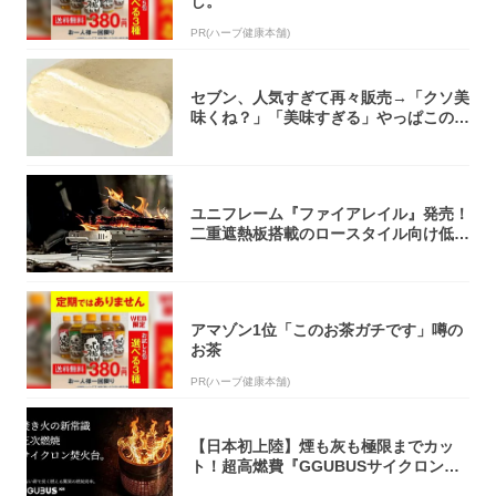
し。
PR(ハーブ健康本舗)
セブン、人気すぎて再々販売→「クソ美
味くね？」「美味すぎる」やっぱこのク
オリティ...
ユニフレーム『ファイアレイル』発売！
二重遮熱板搭載のロースタイル向け低型
焚き火台
アマゾン1位「このお茶ガチです」噂の
お茶
PR(ハーブ健康本舗)
【日本初上陸】煙も灰も極限までカッ
ト！超高燃費『GGUBUSサイクロン焚
火台』が...