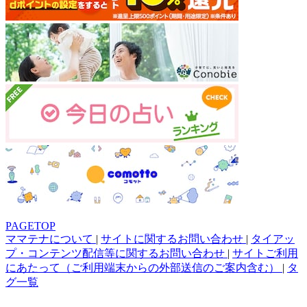
PAGETOP
ママテナについて
|
サイトに関するお問い合わせ
|
タイアッ
プ・コンテンツ配信等に関するお問い合わせ
|
サイトご利用
にあたって（ご利用端末からの外部送信のご案内含む）
|
タ
グ一覧