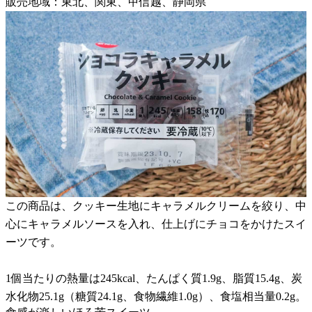
販売地域：東北、関東、甲信越、静岡県
この商品は、クッキー生地にキャラメルクリームを絞り、中
心にキャラメルソースを入れ、仕上げにチョコをかけたスイ
ーツです。
1個当たりの熱量は245kcal、たんぱく質1.9g、脂質15.4g、炭
水化物25.1g（糖質24.1g、食物繊維1.0g）、食塩相当量0.2g。