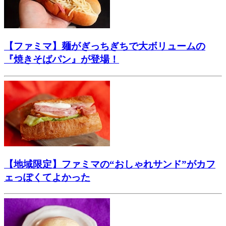
【ファミマ】麺がぎっちぎちで大ボリュームの
『焼きそばパン』が登場！
【地域限定】ファミマの“おしゃれサンド”がカフ
ェっぽくてよかった