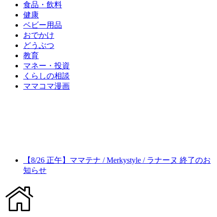
食品・飲料
健康
ベビー用品
おでかけ
どうぶつ
教育
マネー・投資
くらしの相談
ママコマ漫画
【8/26 正午】ママテナ / Merkystyle / ラナーヌ 終了のお
知らせ