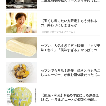
二重遮熱板搭載のロースタイル向け低型
焚き火台
【宝くじ当てたい方限定】もう外れる
の、終わりにしませんか
PR(合同会社デジタルファーム )
セブン、人気すぎて再々販売→「クソ美
味くね？」「美味すぎる」やっぱこのク
オリティ...
セブンでもろ活！新作「焼きとうもろこ
しスムージー」が飲む新体験だった【東
京の一部...
【銀座・和光】6名の作家による原画全
18点。ヘラルボニーとの特別企画展「G
OOD...