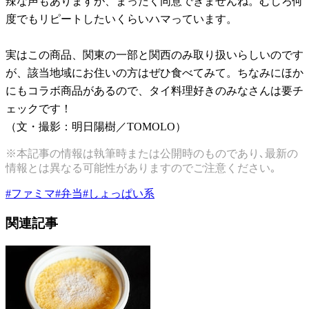
辣な声もありますが、まったく同意できませんね。むしろ何
度でもリピートしたいくらいハマっています。
実はこの商品、関東の一部と関西のみ取り扱いらしいのです
が、該当地域にお住いの方はぜひ食べてみて。ちなみにほか
にもコラボ商品があるので、タイ料理好きのみなさんは要チ
ェックです！
（文・撮影：明日陽樹／TOMOLO）
※本記事の情報は執筆時または公開時のものであり､最新の
情報とは異なる可能性がありますのでご注意ください｡
#
ファミマ
#
弁当
#
しょっぱい系
関連記事