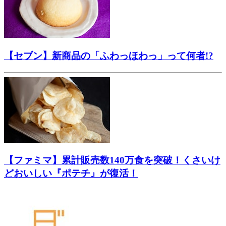
【セブン】新商品の「ふわっほわっ」って何者!?
【ファミマ】累計販売数140万食を突破！くさいけ
どおいしい『ポテチ』が復活！