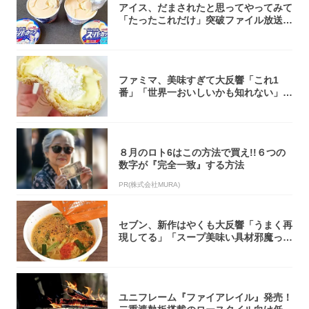
アイス、だまされたと思ってやってみて
「たったこれだけ」突破ファイル放送で
大注目！...
ファミマ、美味すぎて大反響「これ1
番」「世界一おいしいかも知れない」
「飲めそう」
８月のロト6はこの方法で買え!!６つの
数字が『完全一致』する方法
PR(株式会社MURA)
セブン、新作はやくも大反響「うまく再
現してる」「スープ美味い具材邪魔って
くらい美...
ユニフレーム『ファイアレイル』発売！