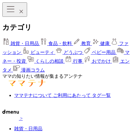
カテゴリ
雑貨・日用品
食品・飲料
教育
健康
ファ
ッション
ビューティ
どうぶつ
ベビー用品
マ
ネー・投資
くらしの相談
行事
おでかけ
エン
タメ
漫画コラム
ママの知りたい情報が集まるアンテナ
ママテナについて
ご利用にあたって
タグ一覧
>
雑貨・日用品