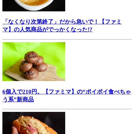
「なくなり次第終了」だから急いで！【ファミ
マ】の人気商品がでっかくなった!?
6個入で210円。【ファミマ】の“ポイポイ食べちゃ
う系”新商品