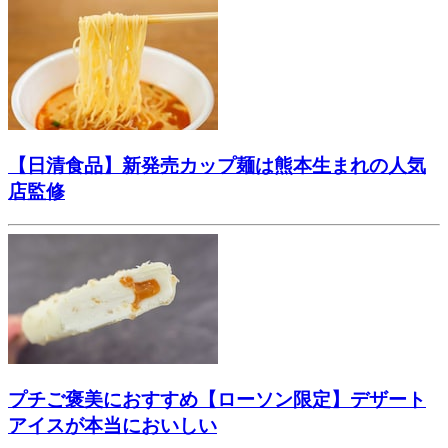
【日清食品】新発売カップ麺は熊本生まれの人気
店監修
プチご褒美におすすめ【ローソン限定】デザート
アイスが本当においしい