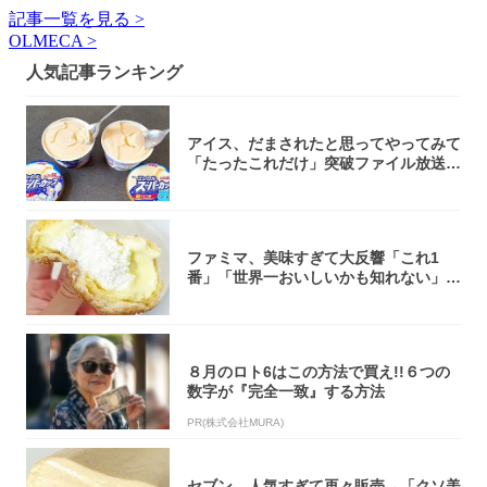
記事一覧を見る >
OLMECA >
人気記事ランキング
アイス、だまされたと思ってやってみて
「たったこれだけ」突破ファイル放送で
大注目！...
ファミマ、美味すぎて大反響「これ1
番」「世界一おいしいかも知れない」
「飲めそう」
８月のロト6はこの方法で買え!!６つの
数字が『完全一致』する方法
PR(株式会社MURA)
セブン、人気すぎて再々販売→「クソ美