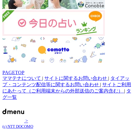
PAGETOP
ママテナについて
|
サイトに関するお問い合わせ
|
タイアッ
プ・コンテンツ配信等に関するお問い合わせ
|
サイトご利用
にあたって（ご利用端末からの外部送信のご案内含む）
|
タ
グ一覧
>
(c) NTT DOCOMO