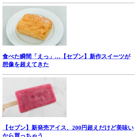
食べた瞬間「えっ」…【セブン】新作スイーツが
想像を超えてきた
【セブン】新発売アイス、200円超えだけど美味い
から買っちゃう