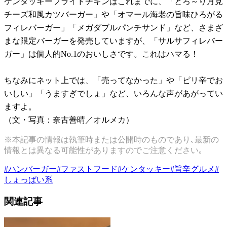
ケンタッキーフライドチキンはこれまでに、「とろ～り月見
チーズ和風カツバーガー」や「オマール海老の旨味ひろがる
フィレバーガー」「メガダブルパンチサンド」など、さまざ
まな限定バーガーを発売していますが、「サルサフィレバー
ガー」は個人的No.1のおいしさです。これはハマる！
ちなみにネット上では、「売ってなかった」や「ピリ辛でお
いしい」「うますぎでしょ」など、いろんな声があがってい
ますよ。
（文・写真：奈古善晴／オルメカ）
※本記事の情報は執筆時または公開時のものであり､最新の
情報とは異なる可能性がありますのでご注意ください｡
#
ハンバーガー
#
ファストフード
#
ケンタッキー
#
旨辛グルメ
#
しょっぱい系
関連記事