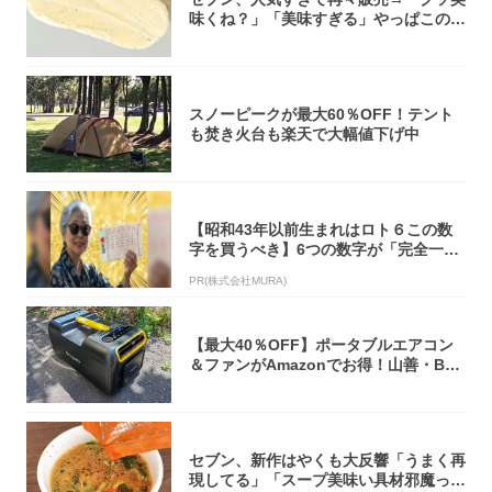
味くね？」「美味すぎる」やっぱこのク
オリティ...
スノーピークが最大60％OFF！テント
も焚き火台も楽天で大幅値下げ中
【昭和43年以前生まれはロト６この数
字を買うべき】6つの数字が「完全一
致」する方...
PR(株式会社MURA)
【最大40％OFF】ポータブルエアコン
＆ファンがAmazonでお得！山善・Bo
u...
セブン、新作はやくも大反響「うまく再
現してる」「スープ美味い具材邪魔って