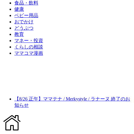
食品・飲料
健康
ベビー用品
おでかけ
どうぶつ
教育
マネー・投資
くらしの相談
ママコマ漫画
【8/26 正午】ママテナ / Merkystyle / ラナーヌ 終了のお
知らせ