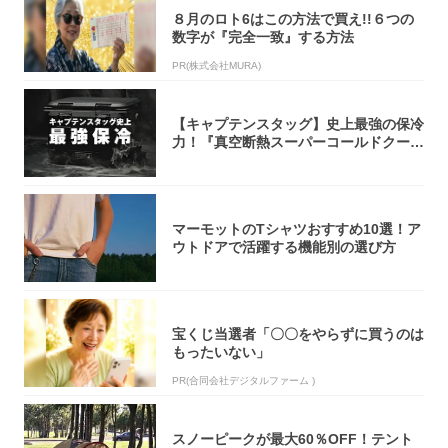
８月のロト6はこの方法で買え!!６つの
数字が『完全一致』する方法
PR(株式会社MURA)
【キャプテンスタッグ】史上最強の保冷
力！『真空断熱スーパーコールドクーラ
ーボック...
マーモットのTシャツおすすめ10選！ア
ウトドアで活躍する機能別の選び方
宝くじ当選者「〇〇をやらずに買うのは
もったいない」
PR(合同会社デジタルファーム )
スノーピークが最大60％OFF！テント