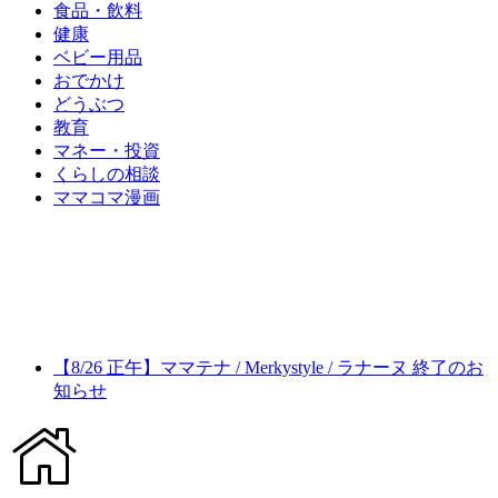
食品・飲料
健康
ベビー用品
おでかけ
どうぶつ
教育
マネー・投資
くらしの相談
ママコマ漫画
【8/26 正午】ママテナ / Merkystyle / ラナーヌ 終了のお
知らせ