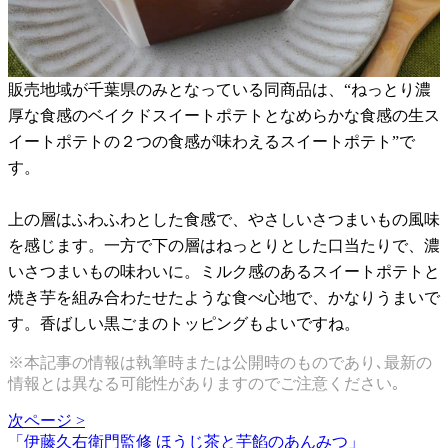
販売地域が千葉県のみとなっている同商品は、“ねっとり濃
厚な食感のベイクドスイートポテトとなめらかな食感の生ス
イートポテトの２つの食感が味わえるスイートポテト”で
す。
上の層はふわふわとした食感で、やさしいさつまいもの風味
を感じます。一方で下の層はねっとりとした口当たりで、濃
いさつまいもの味わいに。ミルク感のあるスイートポテトと
焼き芋を組み合わたせたような食べ心地で、かなりうまいで
す。香ばしい黒ごまのトッピングもよいですね。
※本記事の情報は執筆時または公開時のものであり､最新の
情報とは異なる可能性がありますのでご注意ください｡
次ページ >
「伊藤久右衛門監修 ほうじ茶と芋餡のあんみつ」