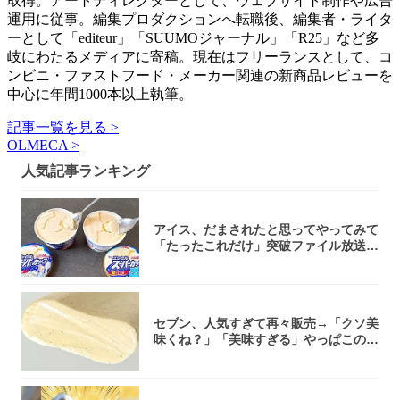
取得。アートディレクターとして、ウェブサイト制作や広告
運用に従事。編集プロダクションへ転職後、編集者・ライタ
ーとして「editeur」「SUUMOジャーナル」「R25」など多
岐にわたるメディアに寄稿。現在はフリーランスとして、コ
ンビニ・ファストフード・メーカー関連の新商品レビューを
中心に年間1000本以上執筆。
記事一覧を見る >
OLMECA >
人気記事ランキング
アイス、だまされたと思ってやってみて
「たったこれだけ」突破ファイル放送で
大注目！...
セブン、人気すぎて再々販売→「クソ美
味くね？」「美味すぎる」やっぱこのク
オリティ...