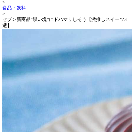
>
食品・飲料
>
セブン新商品“黒い塊”にドハマリしそう【激推しスイーツ3
選】