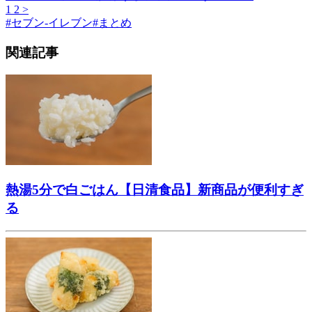
1
2
>
#
セブン-イレブン
#
まとめ
関連記事
熱湯5分で白ごはん【日清食品】新商品が便利すぎ
る