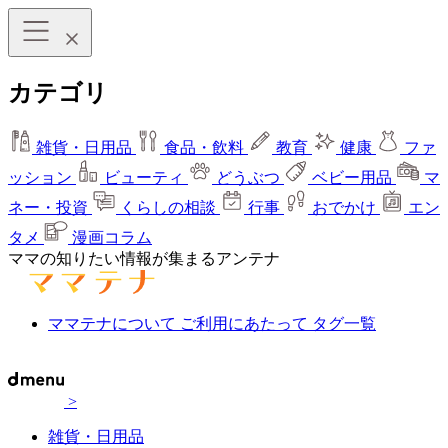
カテゴリ
雑貨・日用品
食品・飲料
教育
健康
ファ
ッション
ビューティ
どうぶつ
ベビー用品
マ
ネー・投資
くらしの相談
行事
おでかけ
エン
タメ
漫画コラム
ママの知りたい情報が集まるアンテナ
ママテナについて
ご利用にあたって
タグ一覧
>
雑貨・日用品