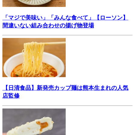
「マジで美味い」「みんな食べて」【ローソン】
間違いない組み合わせの揚げ物登場
【日清食品】新発売カップ麺は熊本生まれの人気
店監修