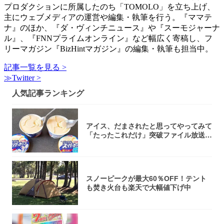
プロダクションに所属したのち「TOMOLO」を立ち上げ、
主にウェブメディアの運営や編集・執筆を行う。『ママテ
ナ』のほか、『ダ・ヴィンチニュース』や『スーモジャーナ
ル』、『FNNプライムオンライン』など幅広く寄稿し、フ
リーマガジン『BizHintマガジン』の編集・執筆も担当中。
記事一覧を見る >
≫Twitter >
人気記事ランキング
アイス、だまされたと思ってやってみて
「たったこれだけ」突破ファイル放送で
大注目！...
スノーピークが最大60％OFF！テント
も焚き火台も楽天で大幅値下げ中