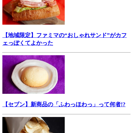
【地域限定】ファミマの“おしゃれサンド”がカフ
ェっぽくてよかった
【セブン】新商品の「ふわっほわっ」って何者!?