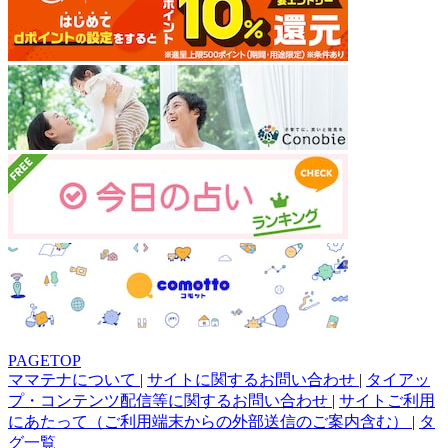
PAGETOP
ママテナについて
|
サイトに関するお問い合わせ
|
タイアッ
プ・コンテンツ配信等に関するお問い合わせ
|
サイトご利用
にあたって（ご利用端末からの外部送信のご案内含む）
|
タ
グ一覧