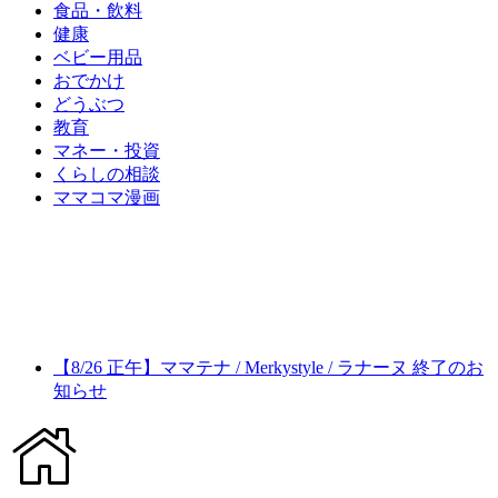
食品・飲料
健康
ベビー用品
おでかけ
どうぶつ
教育
マネー・投資
くらしの相談
ママコマ漫画
【8/26 正午】ママテナ / Merkystyle / ラナーヌ 終了のお
知らせ