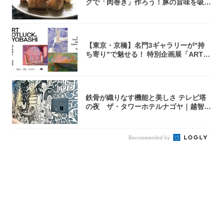
グで「肉巻き」作ろう！豚の旨味を吸い
尽くした...
【東京・京橋】名門3ギャラリーが"持
ち寄り"で魅せる！ 特別企画展「ART P
O...
鉄骨が織りなす機能と美しさ テレビ塔
の夜 ザ・タワーホテルナゴヤ｜越智月
子
Recommended by