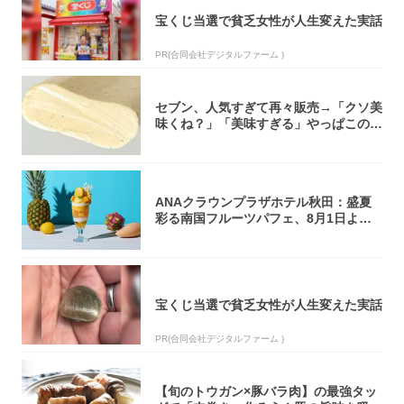
宝くじ当選で貧乏女性が人生変えた実話
PR(合同会社デジタルファーム )
セブン、人気すぎて再々販売→「クソ美
味くね？」「美味すぎる」やっぱこのク
オリティ...
ANAクラウンプラザホテル秋田：盛夏
彩る南国フルーツパフェ、8月1日より1
ヵ月限...
宝くじ当選で貧乏女性が人生変えた実話
PR(合同会社デジタルファーム )
【旬のトウガン×豚バラ肉】の最強タッ