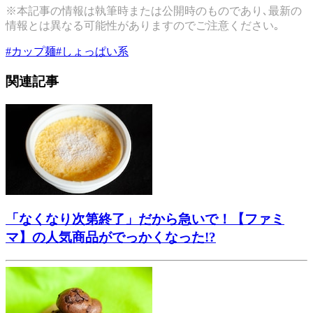
※本記事の情報は執筆時または公開時のものであり､最新の
情報とは異なる可能性がありますのでご注意ください｡
#
カップ麺
#
しょっぱい系
関連記事
「なくなり次第終了」だから急いで！【ファミ
マ】の人気商品がでっかくなった!?