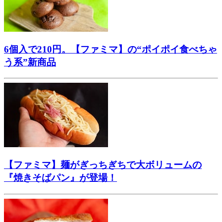
6個入で210円。【ファミマ】の“ポイポイ食べちゃ
う系”新商品
【ファミマ】麺がぎっちぎちで大ボリュームの
『焼きそばパン』が登場！