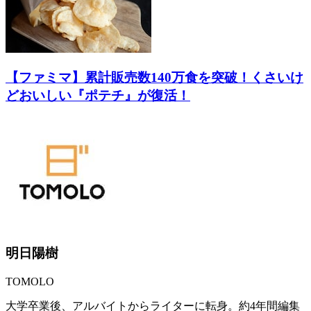
【ファミマ】累計販売数140万食を突破！くさいけ
どおいしい『ポテチ』が復活！
明日陽樹
TOMOLO
大学卒業後、アルバイトからライターに転身。約4年間編集