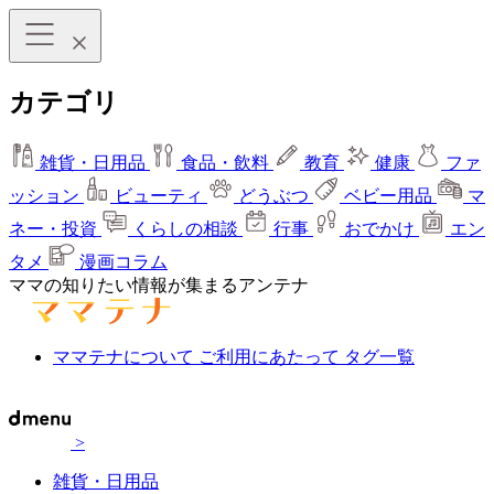
カテゴリ
雑貨・日用品
食品・飲料
教育
健康
ファ
ッション
ビューティ
どうぶつ
ベビー用品
マ
ネー・投資
くらしの相談
行事
おでかけ
エン
タメ
漫画コラム
ママの知りたい情報が集まるアンテナ
ママテナについて
ご利用にあたって
タグ一覧
>
雑貨・日用品