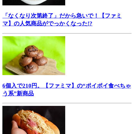
「なくなり次第終了」だから急いで！【ファミ
マ】の人気商品がでっかくなった!?
6個入で210円。【ファミマ】の“ポイポイ食べちゃ
う系”新商品