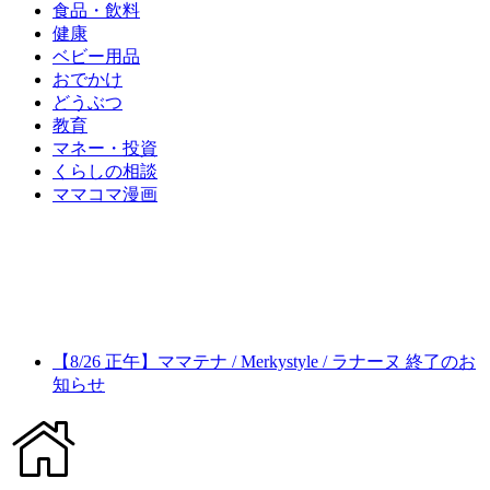
食品・飲料
健康
ベビー用品
おでかけ
どうぶつ
教育
マネー・投資
くらしの相談
ママコマ漫画
【8/26 正午】ママテナ / Merkystyle / ラナーヌ 終了のお
知らせ