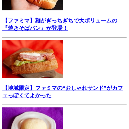
【ファミマ】麺がぎっちぎちで大ボリュームの
『焼きそばパン』が登場！
【地域限定】ファミマの“おしゃれサンド”がカフ
ェっぽくてよかった