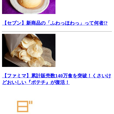
【セブン】新商品の「ふわっほわっ」って何者!?
【ファミマ】累計販売数140万食を突破！くさいけ
どおいしい『ポテチ』が復活！