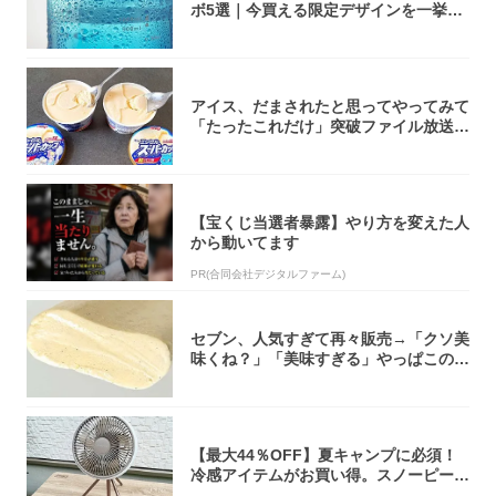
ボ5選｜今買える限定デザインを一挙紹
介！
アイス、だまされたと思ってやってみて
「たったこれだけ」突破ファイル放送で
大注目！...
【宝くじ当選者暴露】やり方を変えた人
から動いてます
PR(合同会社デジタルファーム)
セブン、人気すぎて再々販売→「クソ美
味くね？」「美味すぎる」やっぱこのク
オリティ...
【最大44％OFF】夏キャンプに必須！
冷感アイテムがお買い得。スノーピー
ク・ロゴ...