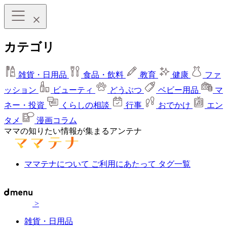
カテゴリ
雑貨・日用品
食品・飲料
教育
健康
ファ
ッション
ビューティ
どうぶつ
ベビー用品
マ
ネー・投資
くらしの相談
行事
おでかけ
エン
タメ
漫画コラム
ママの知りたい情報が集まるアンテナ
ママテナについて
ご利用にあたって
タグ一覧
>
雑貨・日用品