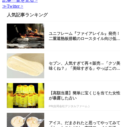
記事一覧を見る >
≫Twitter >
人気記事ランキング
ユニフレーム『ファイアレイル』発売！
二重遮熱板搭載のロースタイル向け低型
焚き火台
セブン、人気すぎて再々販売→「クソ美
味くね？」「美味すぎる」やっぱこのク
オリティ...
【高額当選】簡単に宝くじを当てた女性
が暴露した占い
PR(合同会社デジタルファーム )
アイス、だまされたと思ってやってみて