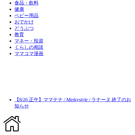
食品・飲料
健康
ベビー用品
おでかけ
どうぶつ
教育
マネー・投資
くらしの相談
ママコマ漫画
【8/26 正午】ママテナ / Merkystyle / ラナーヌ 終了のお
知らせ