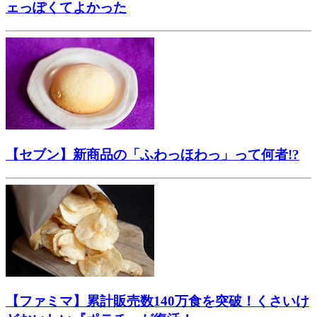
ェっぽくてよかった
【セブン】新商品の「ふわっほわっ」って何者!?
【ファミマ】累計販売数140万食を突破！くさいけ