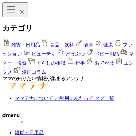
カテゴリ
雑貨・日用品
食品・飲料
教育
健康
ファ
ッション
ビューティ
どうぶつ
ベビー用品
マ
ネー・投資
くらしの相談
行事
おでかけ
エン
タメ
漫画コラム
ママの知りたい情報が集まるアンテナ
ママテナについて
ご利用にあたって
タグ一覧
>
雑貨・日用品