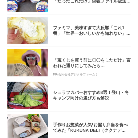
「たったこれだけ」突破ファイル放送で
大注目！...
ファミマ、美味すぎて大反響「これ1
番」「世界一おいしいかも知れない」
「飲めそう」
「宝くじを買う前に〇〇をしただけ」言
われた通りにしてみたら…
PR(合同会社デジタルファーム )
シュラフカバーおすすめ8選！登山・冬
キャンプ向けの選び方も解説
手作りお惣菜が人気!お握り弁当を食べ
てみた『KUKUNA DELI（ククナデ
リ）...