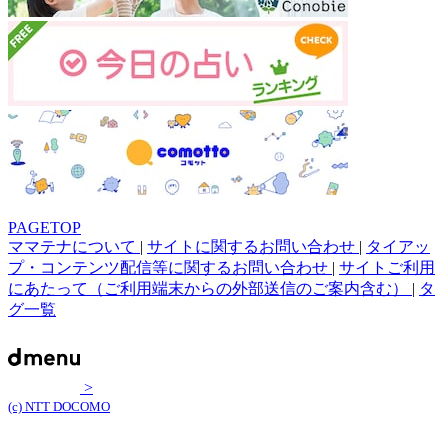
PAGETOP
ママテナについて
|
サイトに関するお問い合わせ
|
タイアッ
プ・コンテンツ配信等に関するお問い合わせ
|
サイトご利用
にあたって（ご利用端末からの外部送信のご案内含む）
|
タ
グ一覧
>
(c) NTT DOCOMO