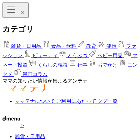
カテゴリ
雑貨・日用品
食品・飲料
教育
健康
ファ
ッション
ビューティ
どうぶつ
ベビー用品
マ
ネー・投資
くらしの相談
行事
おでかけ
エン
タメ
漫画コラム
ママの知りたい情報が集まるアンテナ
ママテナについて
ご利用にあたって
タグ一覧
>
雑貨・日用品