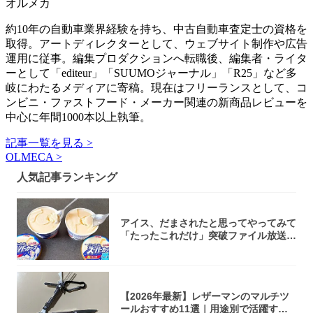
オルメカ
約10年の自動車業界経験を持ち、中古自動車査定士の資格を
取得。アートディレクターとして、ウェブサイト制作や広告
運用に従事。編集プロダクションへ転職後、編集者・ライタ
ーとして「editeur」「SUUMOジャーナル」「R25」など多
岐にわたるメディアに寄稿。現在はフリーランスとして、コ
ンビニ・ファストフード・メーカー関連の新商品レビューを
中心に年間1000本以上執筆。
記事一覧を見る >
OLMECA >
人気記事ランキング
アイス、だまされたと思ってやってみて
「たったこれだけ」突破ファイル放送で
大注目！...
【2026年最新】レザーマンのマルチツ
ールおすすめ11選｜用途別で活躍する