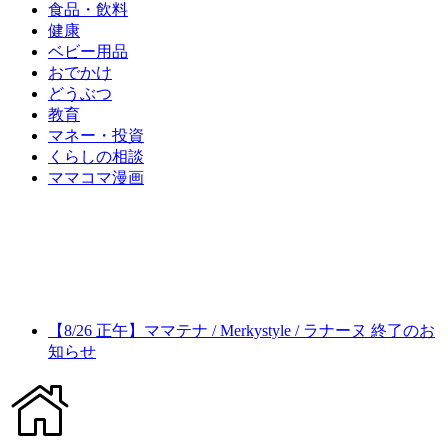
食品・飲料
健康
ベビー用品
おでかけ
どうぶつ
教育
マネー・投資
くらしの相談
ママコマ漫画
【8/26 正午】ママテナ / Merkystyle / ラナーヌ 終了のお
知らせ