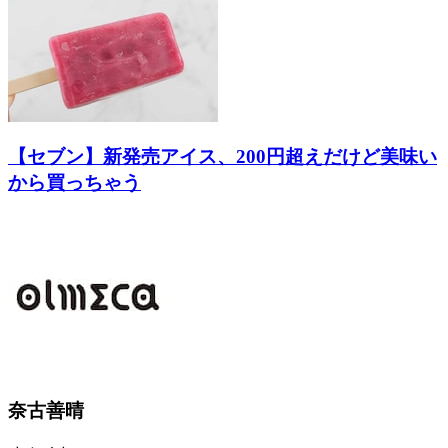
【セブン】新発売アイス、200円超えだけど美味い
から買っちゃう
奈古善晴