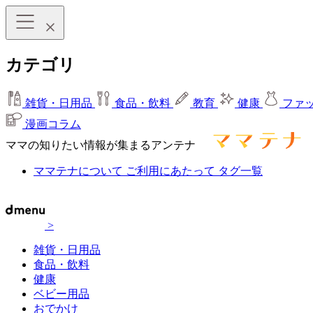
カテゴリ
雑貨・日用品
食品・飲料
教育
健康
ファ
漫画コラム
ママの知りたい情報が集まるアンテナ
ママテナについて
ご利用にあたって
タグ一覧
>
雑貨・日用品
食品・飲料
健康
ベビー用品
おでかけ