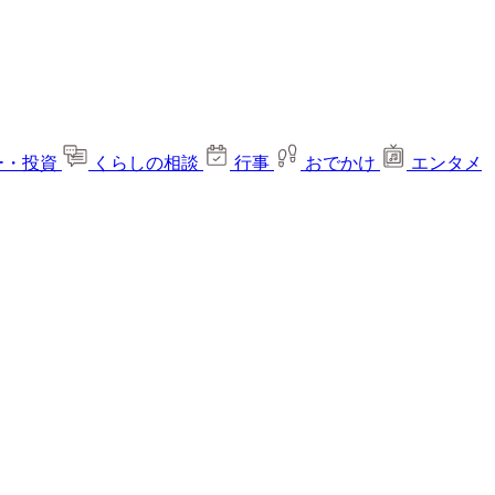
ー・投資
くらしの相談
行事
おでかけ
エンタメ