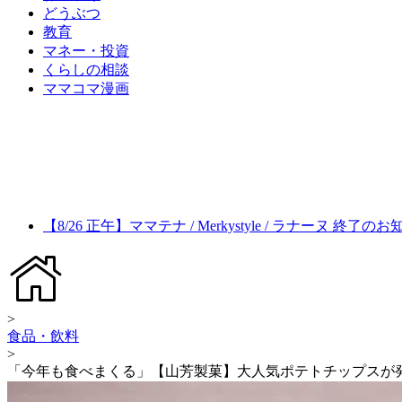
どうぶつ
教育
マネー・投資
くらしの相談
ママコマ漫画
【8/26 正午】ママテナ / Merkystyle / ラナーヌ 終了の
>
食品・飲料
>
「今年も食べまくる」【山芳製菓】大人気ポテトチップスが