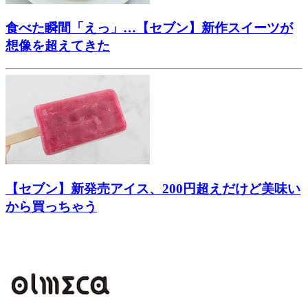
食べた瞬間「えっ」…【セブン】新作スイーツが
想像を超えてきた
【セブン】新発売アイス、200円超えだけど美味い
から買っちゃう