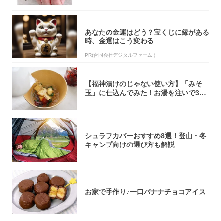
あなたの金運はどう？宝くじに縁がある
時、金運はこう変わる
PR(合同会社デジタルファーム )
【福神漬けのじゃない使い方】「みそ
玉」に仕込んでみた！お湯を注いで30
秒で…朝の...
シュラフカバーおすすめ8選！登山・冬
キャンプ向けの選び方も解説
お家で手作り♪一口バナナチョコアイス