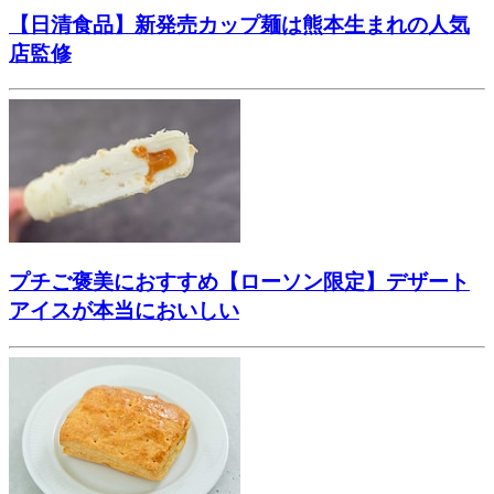
【日清食品】新発売カップ麺は熊本生まれの人気
店監修
プチご褒美におすすめ【ローソン限定】デザート
アイスが本当においしい