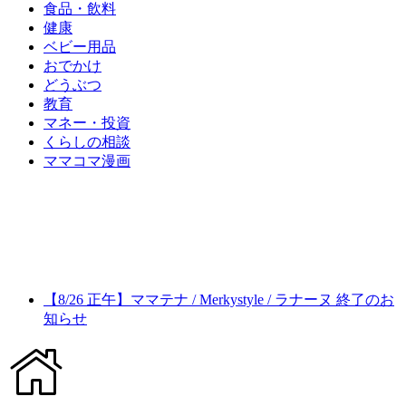
食品・飲料
健康
ベビー用品
おでかけ
どうぶつ
教育
マネー・投資
くらしの相談
ママコマ漫画
【8/26 正午】ママテナ / Merkystyle / ラナーヌ 終了のお
知らせ