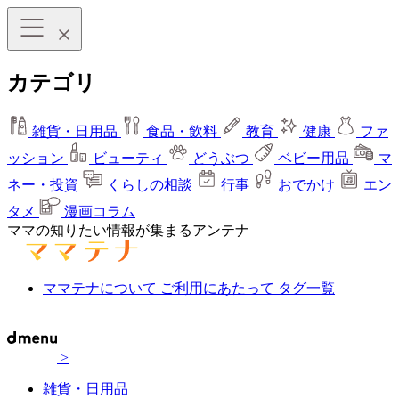
カテゴリ
雑貨・日用品
食品・飲料
教育
健康
ファ
ッション
ビューティ
どうぶつ
ベビー用品
マ
ネー・投資
くらしの相談
行事
おでかけ
エン
タメ
漫画コラム
ママの知りたい情報が集まるアンテナ
ママテナについて
ご利用にあたって
タグ一覧
>
雑貨・日用品