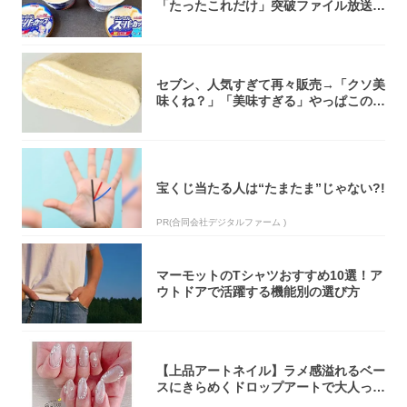
「たったこれだけ」突破ファイル放送で
大注目！...
セブン、人気すぎて再々販売→「クソ美
味くね？」「美味すぎる」やっぱこのク
オリティ...
宝くじ当たる人は“たまたま”じゃない?!
PR(合同会社デジタルファーム )
マーモットのTシャツおすすめ10選！ア
ウトドアで活躍する機能別の選び方
【上品アートネイル】ラメ感溢れるベー
スにきらめくドロップアートで大人っぽ
く！