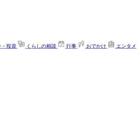
ー・投資
くらしの相談
行事
おでかけ
エンタメ