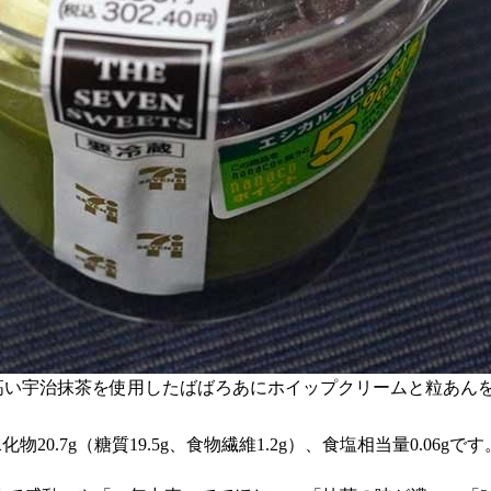
高い宇治抹茶を使用したばばろあにホイップクリームと粒あん
化物20.7g（糖質19.5g、食物繊維1.2g）、食塩相当量0.06gです