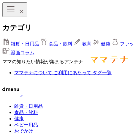
カテゴリ
雑貨・日用品
食品・飲料
教育
健康
ファ
漫画コラム
ママの知りたい情報が集まるアンテナ
ママテナについて
ご利用にあたって
タグ一覧
>
雑貨・日用品
食品・飲料
健康
ベビー用品
おでかけ