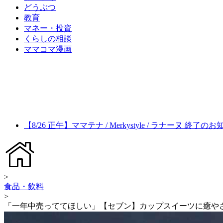
どうぶつ
教育
マネー・投資
くらしの相談
ママコマ漫画
【8/26 正午】ママテナ / Merkystyle / ラナーヌ 終了の
>
食品・飲料
>
「一年中売っててほしい」【セブン】カップスイーツに癒や