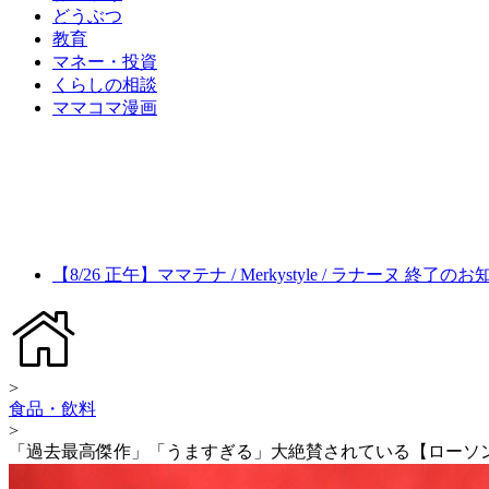
どうぶつ
教育
マネー・投資
くらしの相談
ママコマ漫画
【8/26 正午】ママテナ / Merkystyle / ラナーヌ 終了の
>
食品・飲料
>
「過去最高傑作」「うますぎる」大絶賛されている【ローソ