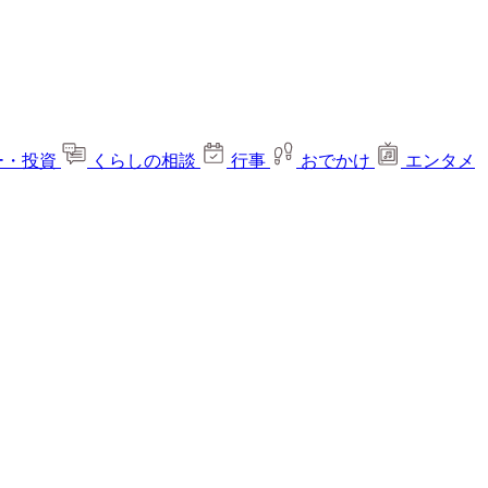
ー・投資
くらしの相談
行事
おでかけ
エンタメ