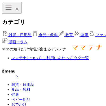
カテゴリ
雑貨・日用品
食品・飲料
教育
健康
ファ
漫画コラム
ママの知りたい情報が集まるアンテナ
ママテナについて
ご利用にあたって
タグ一覧
>
雑貨・日用品
食品・飲料
健康
ベビー用品
おでかけ