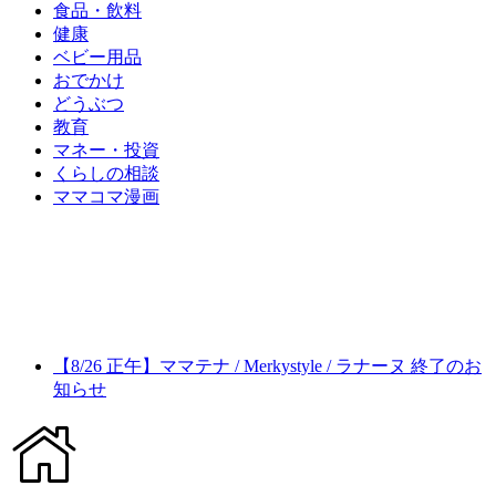
食品・飲料
健康
ベビー用品
おでかけ
どうぶつ
教育
マネー・投資
くらしの相談
ママコマ漫画
【8/26 正午】ママテナ / Merkystyle / ラナーヌ 終了のお
知らせ