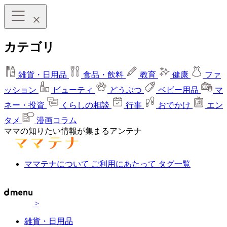
カテゴリ
雑貨・日用品
食品・飲料
教育
健康
ファ
ッション
ビューティ
どうぶつ
ベビー用品
マ
ネー・投資
くらしの相談
行事
おでかけ
エン
タメ
漫画コラム
ママの知りたい情報が集まるアンテナ
ママテナについて
ご利用にあたって
タグ一覧
>
雑貨・日用品