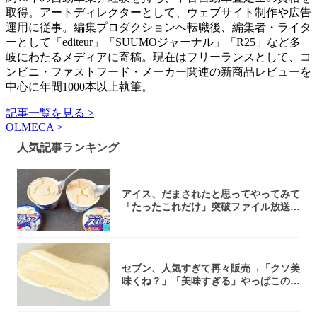
取得。アートディレクターとして、ウェブサイト制作や広告
運用に従事。編集プロダクションへ転職後、編集者・ライタ
ーとして「editeur」「SUUMOジャーナル」「R25」など多
岐にわたるメディアに寄稿。現在はフリーランスとして、コ
ンビニ・ファストフード・メーカー関連の新商品レビューを
中心に年間1000本以上執筆。
記事一覧を見る >
OLMECA >
人気記事ランキング
アイス、だまされたと思ってやってみて
「たったこれだけ」突破ファイル放送で
大注目！...
セブン、人気すぎて再々販売→「クソ美
味くね？」「美味すぎる」やっぱこのク
オリティ...