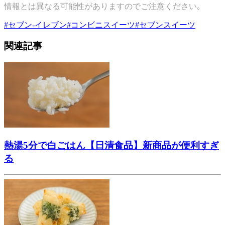
情報とは異なる可能性がありますのでご注意ください｡
#
セブン-イレブン
#
コンビニスイーツ
#
セブンスイーツ
関連記事
熱湯5分で白ごはん【日清食品】新商品が便利すぎ
る