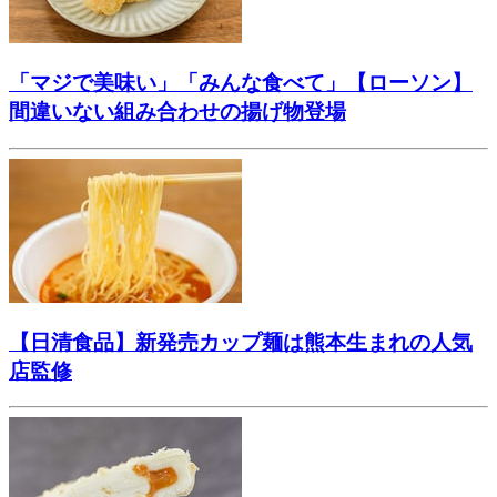
「マジで美味い」「みんな食べて」【ローソン】
間違いない組み合わせの揚げ物登場
【日清食品】新発売カップ麺は熊本生まれの人気
店監修