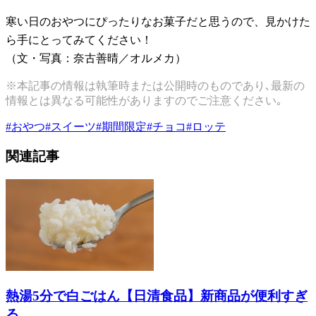
寒い日のおやつにぴったりなお菓子だと思うので、見かけた
ら手にとってみてください！
（文・写真：奈古善晴／オルメカ）
※本記事の情報は執筆時または公開時のものであり､最新の
情報とは異なる可能性がありますのでご注意ください｡
#
おやつ
#
スイーツ
#
期間限定
#
チョコ
#
ロッテ
関連記事
熱湯5分で白ごはん【日清食品】新商品が便利すぎ
る