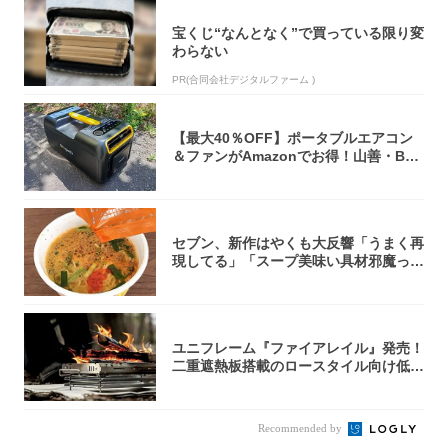
宝くじ“なんとなく”で買っている限り変
わらない
PR(合同会社デジタルファーム )
【最大40％OFF】ポータブルエアコン
＆ファンがAmazonでお得！山善・Bo
u...
セブン、新作はやくも大反響「うまく再
現してる」「スープ美味い具材邪魔って
くらい美...
ユニフレーム『ファイアレイル』発売！
二重遮熱板搭載のロースタイル向け低型
焚き火台
Recommended by