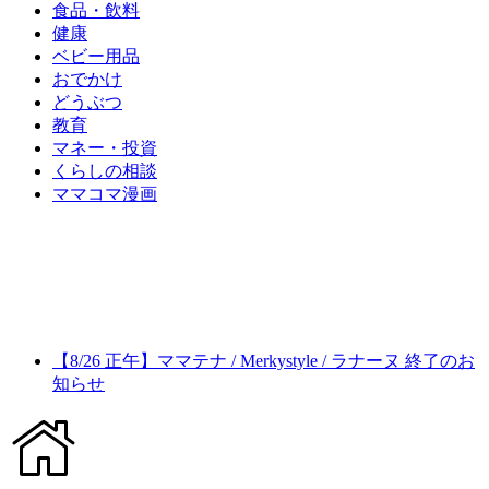
食品・飲料
健康
ベビー用品
おでかけ
どうぶつ
教育
マネー・投資
くらしの相談
ママコマ漫画
【8/26 正午】ママテナ / Merkystyle / ラナーヌ 終了のお
知らせ