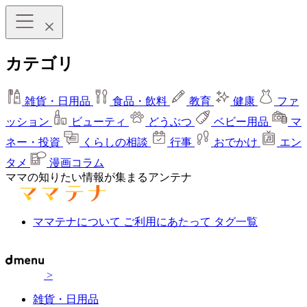
カテゴリ
雑貨・日用品
食品・飲料
教育
健康
ファ
ッション
ビューティ
どうぶつ
ベビー用品
マ
ネー・投資
くらしの相談
行事
おでかけ
エン
タメ
漫画コラム
ママの知りたい情報が集まるアンテナ
ママテナについて
ご利用にあたって
タグ一覧
>
雑貨・日用品