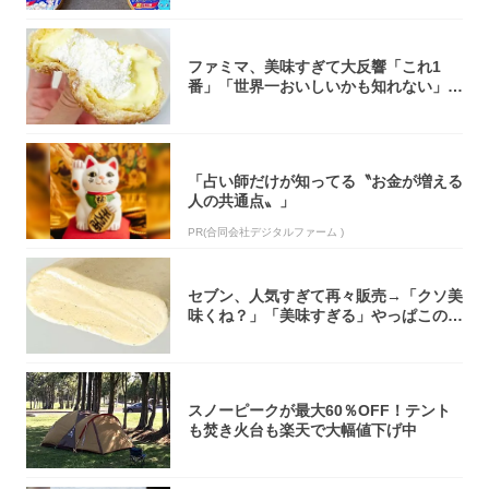
ファミマ、美味すぎて大反響「これ1
番」「世界一おいしいかも知れない」
「飲めそう」
「占い師だけが知ってる〝お金が増える
人の共通点〟」
PR(合同会社デジタルファーム )
セブン、人気すぎて再々販売→「クソ美
味くね？」「美味すぎる」やっぱこのク
オリティ...
スノーピークが最大60％OFF！テント
も焚き火台も楽天で大幅値下げ中