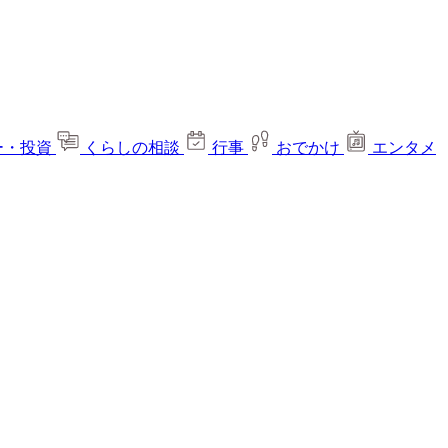
ー・投資
くらしの相談
行事
おでかけ
エンタメ