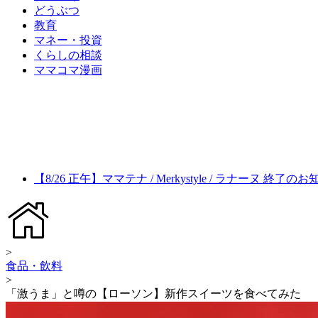
どうぶつ
教育
マネー・投資
くらしの相談
ママコマ漫画
【8/26 正午】ママテナ / Merkystyle / ラナーヌ 終了の
>
食品・飲料
>
「激うま」と噂の【ローソン】新作スイーツを食べてみた