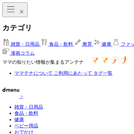
カテゴリ
雑貨・日用品
食品・飲料
教育
健康
ファ
漫画コラム
ママの知りたい情報が集まるアンテナ
ママテナについて
ご利用にあたって
タグ一覧
>
雑貨・日用品
食品・飲料
健康
ベビー用品
おでかけ