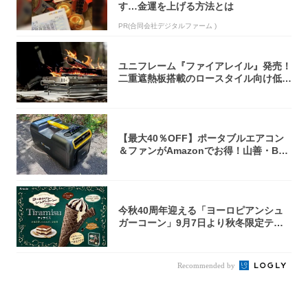
す…金運を上げる方法とは
PR(合同会社デジタルファーム )
ユニフレーム『ファイアレイル』発売！
二重遮熱板搭載のロースタイル向け低型
焚き火台
【最大40％OFF】ポータブルエアコン
＆ファンがAmazonでお得！山善・Bo
u...
今秋40周年迎える「ヨーロピアンシュ
ガーコーン」9月7日より秋冬限定ティ
ラミス味...
Recommended by