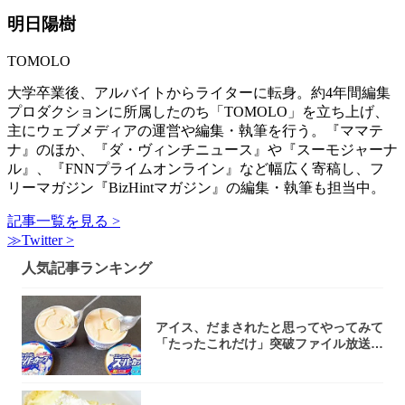
明日陽樹
TOMOLO
大学卒業後、アルバイトからライターに転身。約4年間編集
プロダクションに所属したのち「TOMOLO」を立ち上げ、
主にウェブメディアの運営や編集・執筆を行う。『ママテ
ナ』のほか、『ダ・ヴィンチニュース』や『スーモジャーナ
ル』、『FNNプライムオンライン』など幅広く寄稿し、フ
リーマガジン『BizHintマガジン』の編集・執筆も担当中。
記事一覧を見る >
≫Twitter >
人気記事ランキング
アイス、だまされたと思ってやってみて
「たったこれだけ」突破ファイル放送で
大注目！...