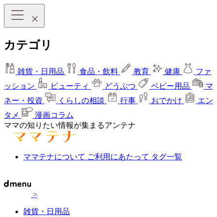
カテゴリ
雑貨・日用品
食品・飲料
教育
健康
ファ
ッション
ビューティ
どうぶつ
ベビー用品
マ
ネー・投資
くらしの相談
行事
おでかけ
エン
タメ
漫画コラム
ママの知りたい情報が集まるアンテナ
ママテナについて
ご利用にあたって
タグ一覧
>
雑貨・日用品