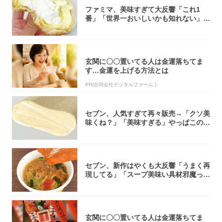
ファミマ、美味すぎて大反響「これ1
番」「世界一おいしいかも知れない」
「飲めそう」
玄関に〇〇置いてる人は金運落ちてま
す…金運を上げる方法とは
PR(合同会社デジタルファーム )
セブン、人気すぎて再々販売→「クソ美
味くね？」「美味すぎる」やっぱこのク
オリティ...
セブン、新作はやくも大反響「うまく再
現してる」「スープ美味い具材邪魔って
くらい美...
玄関に〇〇置いてる人は金運落ちてま