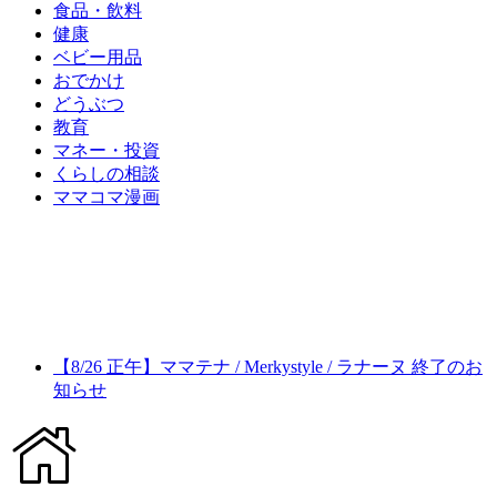
食品・飲料
健康
ベビー用品
おでかけ
どうぶつ
教育
マネー・投資
くらしの相談
ママコマ漫画
【8/26 正午】ママテナ / Merkystyle / ラナーヌ 終了のお
知らせ