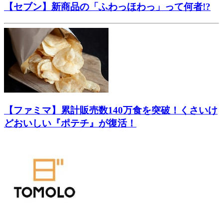
【セブン】新商品の「ふわっほわっ」って何者!?
【ファミマ】累計販売数140万食を突破！くさいけ
どおいしい『ポテチ』が復活！