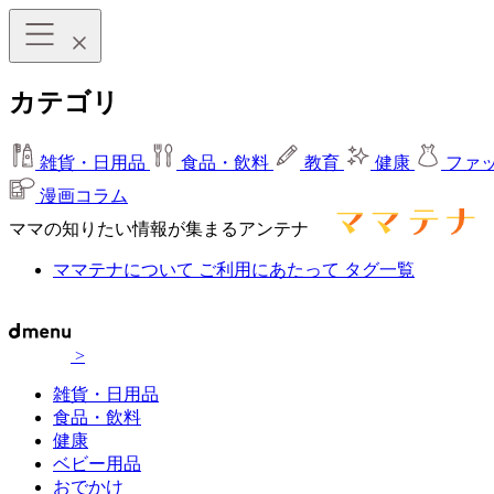
カテゴリ
雑貨・日用品
食品・飲料
教育
健康
ファ
漫画コラム
ママの知りたい情報が集まるアンテナ
ママテナについて
ご利用にあたって
タグ一覧
>
雑貨・日用品
食品・飲料
健康
ベビー用品
おでかけ