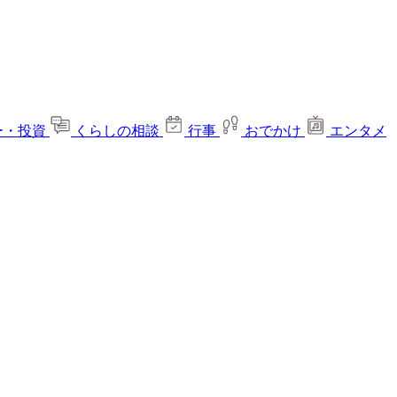
ー・投資
くらしの相談
行事
おでかけ
エンタメ