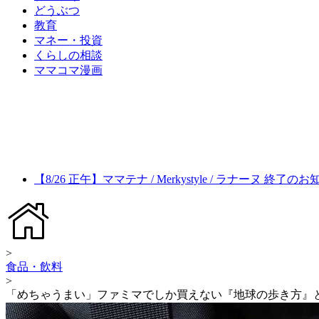
どうぶつ
教育
マネー・投資
くらしの相談
ママコマ漫画
【8/26 正午】ママテナ / Merkystyle / ラナーヌ 終了の
>
食品・飲料
>
「めちゃうまい」ファミマでしか買えない『地球の歩き方』