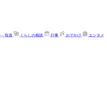
ー・投資
くらしの相談
行事
おでかけ
エンタメ