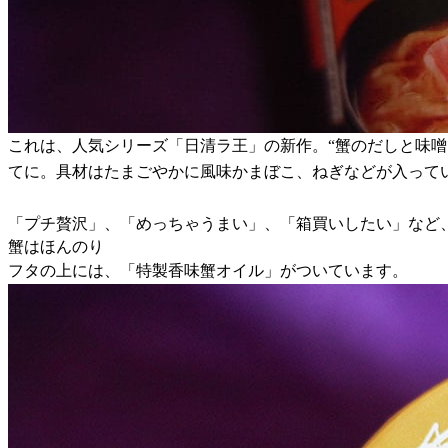
これは、人気シリーズ「日清ラ王」の新作。“蟹のだしと味
てに。具材はたまごやかに風味かまぼこ、ねぎなどが入って
「プチ贅沢」、「めっちゃうまい」、「箱買いしたい」など
蟹はほんのり
フタの上には、「特製香味蟹オイル」がついています。