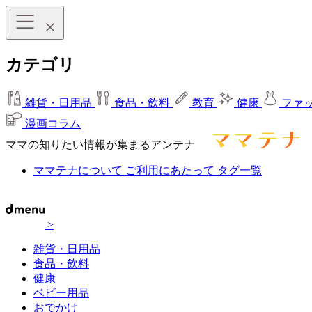
カテゴリ
雑貨・日用品
食品・飲料
教育
健康
ファ
漫画コラム
ママの知りたい情報が集まるアンテナ
ママテナについて
ご利用にあたって
タグ一覧
>
雑貨・日用品
食品・飲料
健康
ベビー用品
おでかけ