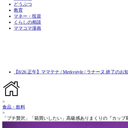
どうぶつ
教育
マネー・投資
くらしの相談
ママコマ漫画
【8/26 正午】ママテナ / Merkystyle / ラナーヌ 終了の
>
食品・飲料
>
「プチ贅沢」「箱買いしたい」高級感ありまくりの『カップ