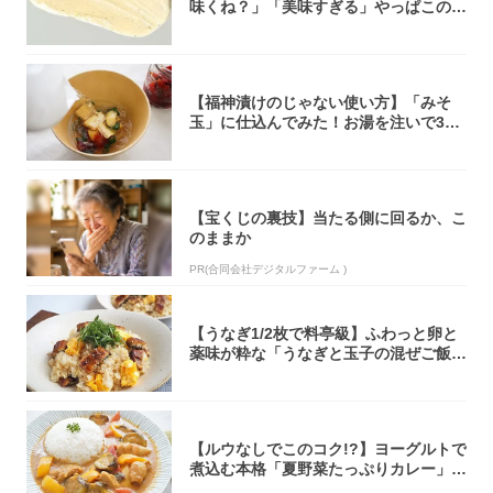
味くね？」「美味すぎる」やっぱこのク
オリティ...
【福神漬けのじゃない使い方】「みそ
玉」に仕込んでみた！お湯を注いで30
秒で…朝の...
【宝くじの裏技】当たる側に回るか、こ
のままか
PR(合同会社デジタルファーム )
【うなぎ1/2枚で料亭級】ふわっと卵と
薬味が粋な「うなぎと玉子の混ぜご飯」
作って...
【ルウなしでこのコク!?】ヨーグルトで
煮込む本格「夏野菜たっぷりカレー」作
ってみ...