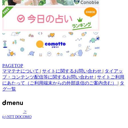
PAGETOP
ママテナについて
|
サイトに関するお問い合わせ
|
タイアッ
プ・コンテンツ配信等に関するお問い合わせ
|
サイトご利用
にあたって（ご利用端末からの外部送信のご案内含む）
|
タ
グ一覧
>
(c) NTT DOCOMO