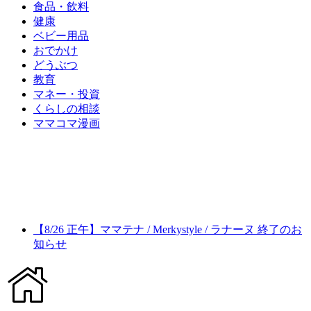
食品・飲料
健康
ベビー用品
おでかけ
どうぶつ
教育
マネー・投資
くらしの相談
ママコマ漫画
【8/26 正午】ママテナ / Merkystyle / ラナーヌ 終了のお
知らせ