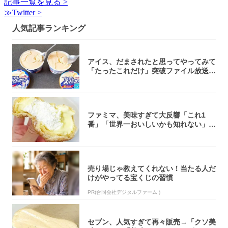
記事一覧を見る >
≫Twitter >
人気記事ランキング
アイス、だまされたと思ってやってみて
「たったこれだけ」突破ファイル放送で
大注目！...
ファミマ、美味すぎて大反響「これ1
番」「世界一おいしいかも知れない」
「飲めそう」
売り場じゃ教えてくれない！当たる人だ
けがやってる宝くじの習慣
PR(合同会社デジタルファーム )
セブン、人気すぎて再々販売→「クソ美