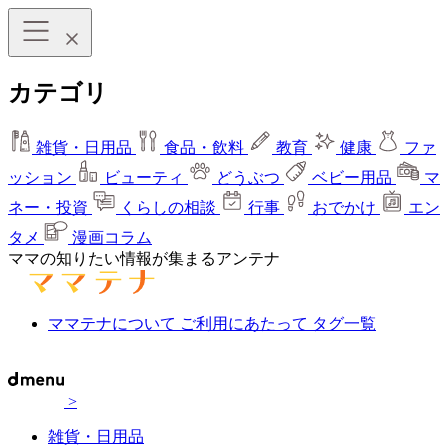
カテゴリ
雑貨・日用品
食品・飲料
教育
健康
ファ
ッション
ビューティ
どうぶつ
ベビー用品
マ
ネー・投資
くらしの相談
行事
おでかけ
エン
タメ
漫画コラム
ママの知りたい情報が集まるアンテナ
ママテナについて
ご利用にあたって
タグ一覧
>
雑貨・日用品