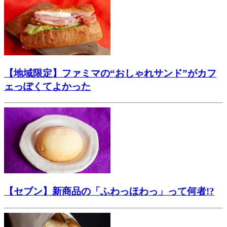
【地域限定】ファミマの“おしゃれサンド”がカフ
ェっぽくてよかった
【セブン】新商品の「ふわっほわっ」って何者!?