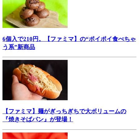
6個入で210円。【ファミマ】の“ポイポイ食べちゃ
う系”新商品
【ファミマ】麺がぎっちぎちで大ボリュームの
『焼きそばパン』が登場！