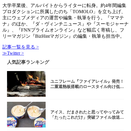
大学卒業後、アルバイトからライターに転身。約4年間編集
プロダクションに所属したのち「TOMOLO」を立ち上げ、
主にウェブメディアの運営や編集・執筆を行う。『ママテ
ナ』のほか、『ダ・ヴィンチニュース』や『スーモジャーナ
ル』、『FNNプライムオンライン』など幅広く寄稿し、フ
リーマガジン『BizHintマガジン』の編集・執筆も担当中。
記事一覧を見る >
≫Twitter >
人気記事ランキング
ユニフレーム『ファイアレイル』発売！
二重遮熱板搭載のロースタイル向け低型
焚き火台
アイス、だまされたと思ってやってみて
「たったこれだけ」突破ファイル放送で
大注目！...