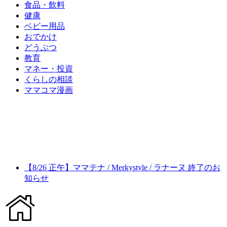
食品・飲料
健康
ベビー用品
おでかけ
どうぶつ
教育
マネー・投資
くらしの相談
ママコマ漫画
【8/26 正午】ママテナ / Merkystyle / ラナーヌ 終了のお
知らせ