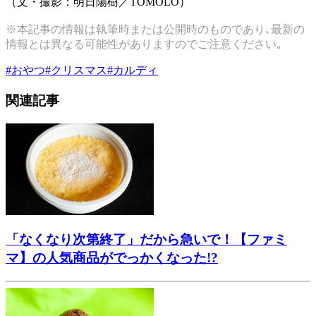
（文・撮影：明日陽樹／TOMOLO）
※本記事の情報は執筆時または公開時のものであり､最新の
情報とは異なる可能性がありますのでご注意ください｡
#
おやつ
#
クリスマス
#
カルディ
関連記事
「なくなり次第終了」だから急いで！【ファミ
マ】の人気商品がでっかくなった!?