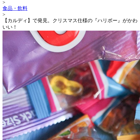
>
食品・飲料
>
【カルディ】で発見。クリスマス仕様の『ハリボー』がかわ
いい！