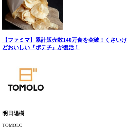
【ファミマ】累計販売数140万食を突破！くさいけ
どおいしい『ポテチ』が復活！
明日陽樹
TOMOLO