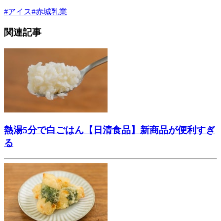
#
アイス
#
赤城乳業
関連記事
熱湯5分で白ごはん【日清食品】新商品が便利すぎ
る