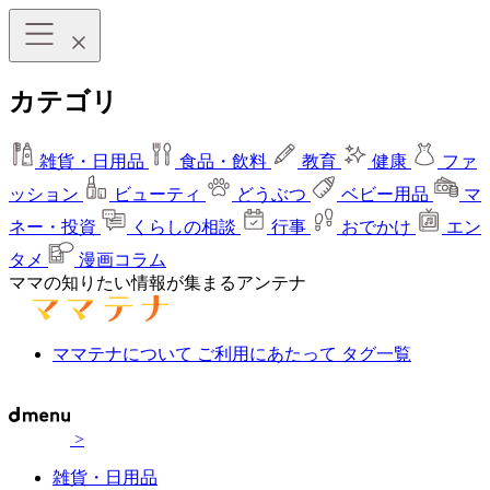
カテゴリ
雑貨・日用品
食品・飲料
教育
健康
ファ
ッション
ビューティ
どうぶつ
ベビー用品
マ
ネー・投資
くらしの相談
行事
おでかけ
エン
タメ
漫画コラム
ママの知りたい情報が集まるアンテナ
ママテナについて
ご利用にあたって
タグ一覧
>
雑貨・日用品