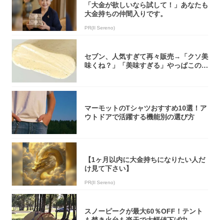
「大金が欲しいなら試して！」あなたも
大金持ちの仲間入りです。
PR(Il Sereno)
セブン、人気すぎて再々販売→「クソ美
味くね？」「美味すぎる」やっぱこのク
オリティ...
マーモットのTシャツおすすめ10選！ア
ウトドアで活躍する機能別の選び方
【1ヶ月以内に大金持ちになりたい人だ
け見て下さい】
PR(Il Sereno)
スノーピークが最大60％OFF！テント