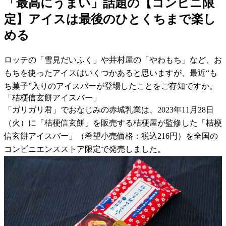
「最高にうまい」話題の【コンビニ限
定】アイスは最後のひとくちまで楽し
める
ロッテの「雪見だいふく」や井村屋の「やわもち」など、お
もちを使ったアイスはいくつかあると思いますが、最近“も
ち菓子”入りのアイスバーが登場したことをご存知ですか。
「桔梗信玄餅アイスバー」
「ガリガリ君」でおなじみの赤城乳業は、2023年11月28日
（火）に「桔梗信玄餅」を販売する桔梗屋が監修した「桔梗
信玄餅アイスバー」（希望小売価格：税込216円）を全国の
コンビニエンスストア限定で発売しました。