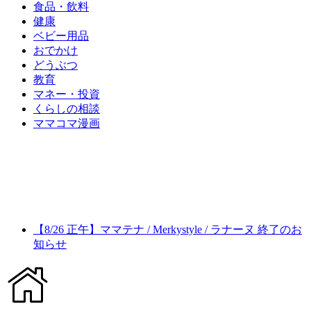
食品・飲料
健康
ベビー用品
おでかけ
どうぶつ
教育
マネー・投資
くらしの相談
ママコマ漫画
【8/26 正午】ママテナ / Merkystyle / ラナーヌ 終了のお
知らせ