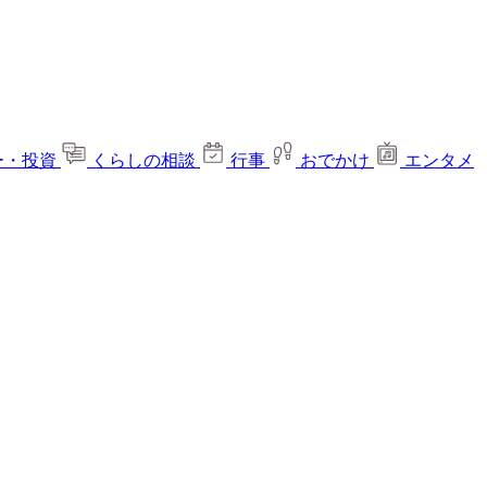
ー・投資
くらしの相談
行事
おでかけ
エンタメ