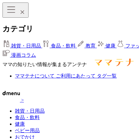
カテゴリ
雑貨・日用品
食品・飲料
教育
健康
ファ
漫画コラム
ママの知りたい情報が集まるアンテナ
ママテナについて
ご利用にあたって
タグ一覧
>
雑貨・日用品
食品・飲料
健康
ベビー用品
おでかけ