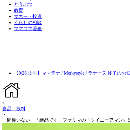
どうぶつ
教育
マネー・投資
くらしの相談
ママコマ漫画
【8/26 正午】ママテナ / Merkystyle / ラナーヌ 終了の
>
食品・飲料
>
「間違いない」「絶品です」ファミマの『クイニーアマン』