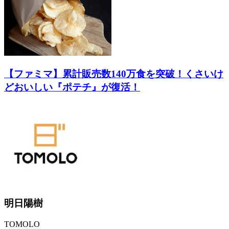
【ファミマ】累計販売数140万食を突破！くさいけ
どおいしい『ポテチ』が復活！
明日陽樹
TOMOLO