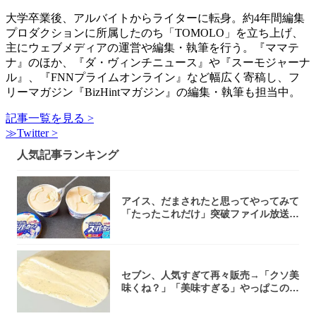
大学卒業後、アルバイトからライターに転身。約4年間編集
プロダクションに所属したのち「TOMOLO」を立ち上げ、
主にウェブメディアの運営や編集・執筆を行う。『ママテ
ナ』のほか、『ダ・ヴィンチニュース』や『スーモジャーナ
ル』、『FNNプライムオンライン』など幅広く寄稿し、フ
リーマガジン『BizHintマガジン』の編集・執筆も担当中。
記事一覧を見る >
≫Twitter >
人気記事ランキング
アイス、だまされたと思ってやってみて
「たったこれだけ」突破ファイル放送で
大注目！...
セブン、人気すぎて再々販売→「クソ美
味くね？」「美味すぎる」やっぱこのク
オリティ...