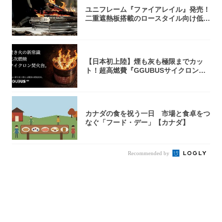
ユニフレーム『ファイアレイル』発売！
二重遮熱板搭載のロースタイル向け低型
焚き火台
【日本初上陸】煙も灰も極限までカッ
ト！超高燃費『GGUBUSサイクロン焚
火台』が...
カナダの食を祝う一日 市場と食卓をつ
なぐ「フード・デー」【カナダ】
Recommended by