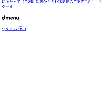
にあたって（ご利用端末からの外部送信のご案内含む）
|
タ
グ一覧
>
(c) NTT DOCOMO