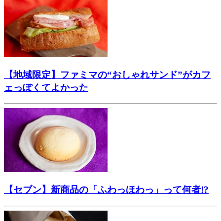
【地域限定】ファミマの“おしゃれサンド”がカフ
ェっぽくてよかった
【セブン】新商品の「ふわっほわっ」って何者!?