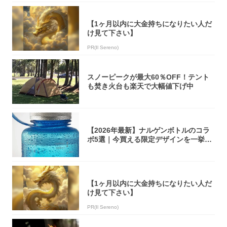
【1ヶ月以内に大金持ちになりたい人だ
け見て下さい】
PR(Il Sereno)
スノーピークが最大60％OFF！テント
も焚き火台も楽天で大幅値下げ中
【2026年最新】ナルゲンボトルのコラ
ボ5選｜今買える限定デザインを一挙紹
介！
【1ヶ月以内に大金持ちになりたい人だ
け見て下さい】
PR(Il Sereno)