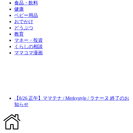
食品・飲料
健康
ベビー用品
おでかけ
どうぶつ
教育
マネー・投資
くらしの相談
ママコマ漫画
【8/26 正午】ママテナ / Merkystyle / ラナーヌ 終了のお
知らせ