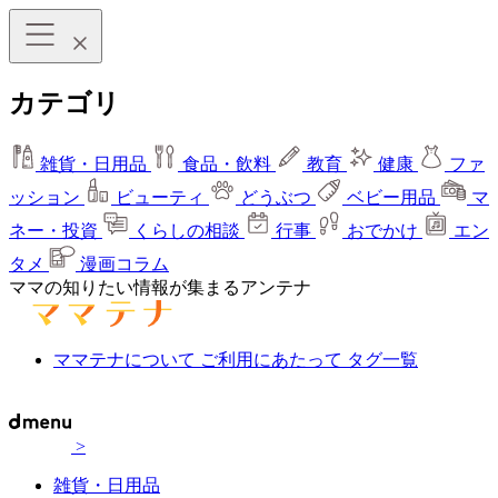
カテゴリ
雑貨・日用品
食品・飲料
教育
健康
ファ
ッション
ビューティ
どうぶつ
ベビー用品
マ
ネー・投資
くらしの相談
行事
おでかけ
エン
タメ
漫画コラム
ママの知りたい情報が集まるアンテナ
ママテナについて
ご利用にあたって
タグ一覧
>
雑貨・日用品