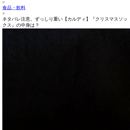
>
食品・飲料
>
ネタバレ注意。ずっしり重い【カルディ】『クリスマスソッ
クス』の中身は？