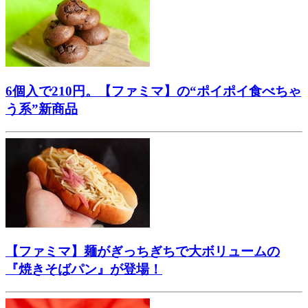
6個入で210円。【ファミマ】の“ポイポイ食べちゃ
う系”新商品
【ファミマ】麺がぎっちぎちで大ボリュームの
『焼きそばパン』が登場！