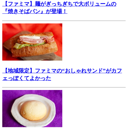
【ファミマ】麺がぎっちぎちで大ボリュームの
『焼きそばパン』が登場！
【地域限定】ファミマの“おしゃれサンド”がカフ
ェっぽくてよかった