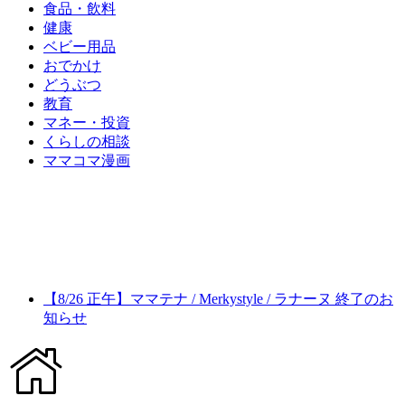
食品・飲料
健康
ベビー用品
おでかけ
どうぶつ
教育
マネー・投資
くらしの相談
ママコマ漫画
【8/26 正午】ママテナ / Merkystyle / ラナーヌ 終了のお
知らせ