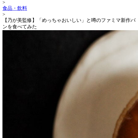
>
食品・飲料
>
【乃が美監修】「めっちゃおいしい」と噂のファミマ新作パ
ンを食べてみた