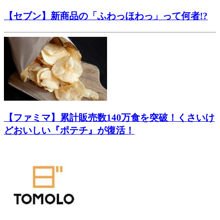
【セブン】新商品の「ふわっほわっ」って何者!?
【ファミマ】累計販売数140万食を突破！くさいけ
どおいしい『ポテチ』が復活！