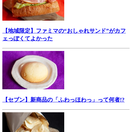
【地域限定】ファミマの“おしゃれサンド”がカフ
ェっぽくてよかった
【セブン】新商品の「ふわっほわっ」って何者!?