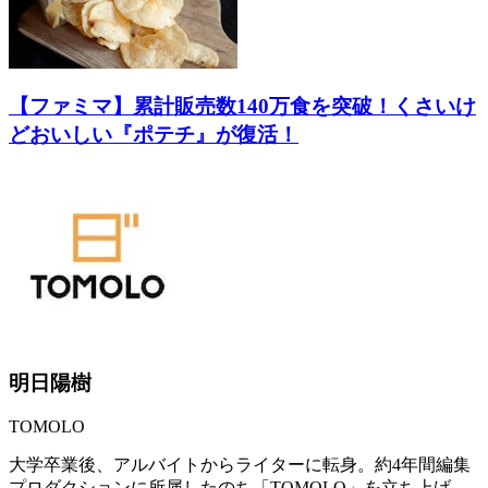
【ファミマ】累計販売数140万食を突破！くさいけ
どおいしい『ポテチ』が復活！
明日陽樹
TOMOLO
大学卒業後、アルバイトからライターに転身。約4年間編集
プロダクションに所属したのち「TOMOLO」を立ち上げ、