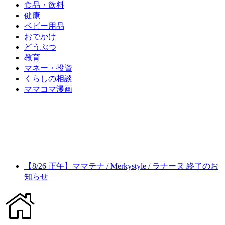
食品・飲料
健康
ベビー用品
おでかけ
どうぶつ
教育
マネー・投資
くらしの相談
ママコマ漫画
【8/26 正午】ママテナ / Merkystyle / ラナーヌ 終了のお
知らせ