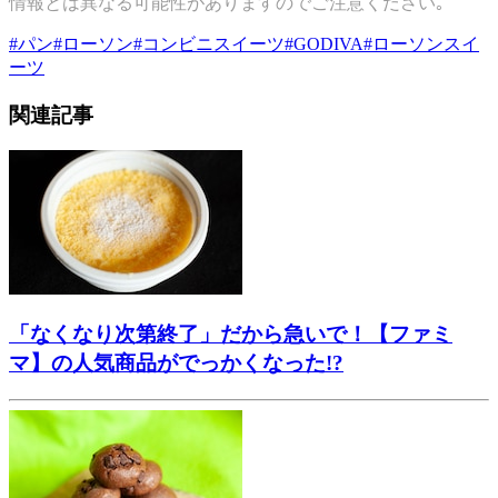
情報とは異なる可能性がありますのでご注意ください｡
#
パン
#
ローソン
#
コンビニスイーツ
#
GODIVA
#
ローソンスイ
ーツ
関連記事
「なくなり次第終了」だから急いで！【ファミ
マ】の人気商品がでっかくなった!?