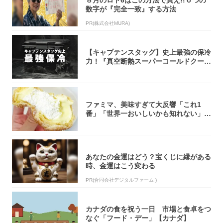
８月のロト6はこの方法で買え!!６つの
数字が『完全一致』する方法
PR(株式会社MURA)
【キャプテンスタッグ】史上最強の保冷
力！『真空断熱スーパーコールドクーラ
ーボック...
ファミマ、美味すぎて大反響「これ1
番」「世界一おいしいかも知れない」
「飲めそう」
あなたの金運はどう？宝くじに縁がある
時、金運はこう変わる
PR(合同会社デジタルファーム )
カナダの食を祝う一日 市場と食卓をつ
なぐ「フード・デー」【カナダ】