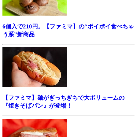
6個入で210円。【ファミマ】の“ポイポイ食べちゃ
う系”新商品
【ファミマ】麺がぎっちぎちで大ボリュームの
『焼きそばパン』が登場！