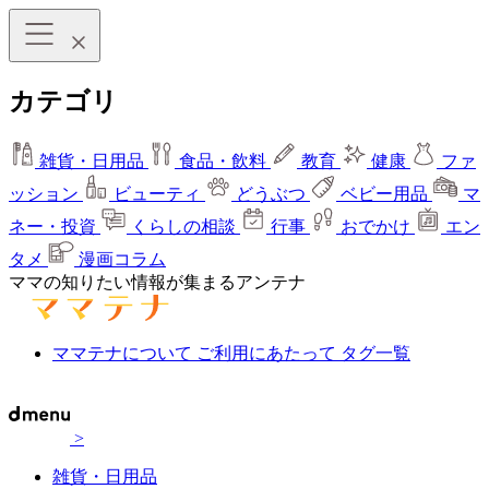
カテゴリ
雑貨・日用品
食品・飲料
教育
健康
ファ
ッション
ビューティ
どうぶつ
ベビー用品
マ
ネー・投資
くらしの相談
行事
おでかけ
エン
タメ
漫画コラム
ママの知りたい情報が集まるアンテナ
ママテナについて
ご利用にあたって
タグ一覧
>
雑貨・日用品