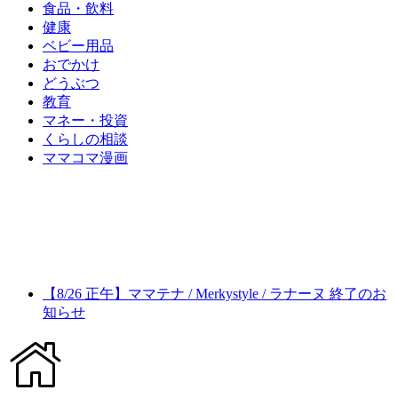
食品・飲料
健康
ベビー用品
おでかけ
どうぶつ
教育
マネー・投資
くらしの相談
ママコマ漫画
【8/26 正午】ママテナ / Merkystyle / ラナーヌ 終了のお
知らせ