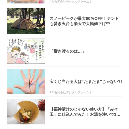
PR(合同会社デジタルファーム )
スノーピークが最大60％OFF！テント
も焚き火台も楽天で大幅値下げ中
「響き渡るのは…」
宝くじ当たる人は“たまたま”じゃない?!
PR(合同会社デジタルファーム )
【福神漬けのじゃない使い方】「みそ
玉」に仕込んでみた！お湯を注いで30
秒で…朝の...