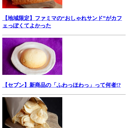
【地域限定】ファミマの“おしゃれサンド”がカフ
ェっぽくてよかった
【セブン】新商品の「ふわっほわっ」って何者!?