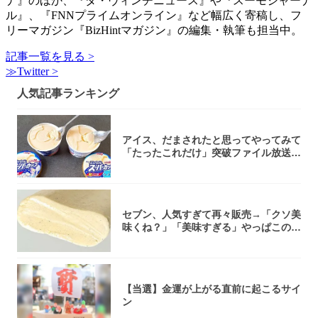
ナ』のほか、『ダ・ヴィンチニュース』や『スーモジャーナ
ル』、『FNNプライムオンライン』など幅広く寄稿し、フ
リーマガジン『BizHintマガジン』の編集・執筆も担当中。
記事一覧を見る >
≫Twitter >
人気記事ランキング
アイス、だまされたと思ってやってみて
「たったこれだけ」突破ファイル放送で
大注目！...
セブン、人気すぎて再々販売→「クソ美
味くね？」「美味すぎる」やっぱこのク
オリティ...
【当選】金運が上がる直前に起こるサイ
ン