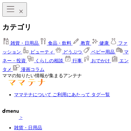
カテゴリ
雑貨・日用品
食品・飲料
教育
健康
ファ
ッション
ビューティ
どうぶつ
ベビー用品
マ
ネー・投資
くらしの相談
行事
おでかけ
エン
タメ
漫画コラム
ママの知りたい情報が集まるアンテナ
ママテナについて
ご利用にあたって
タグ一覧
>
雑貨・日用品