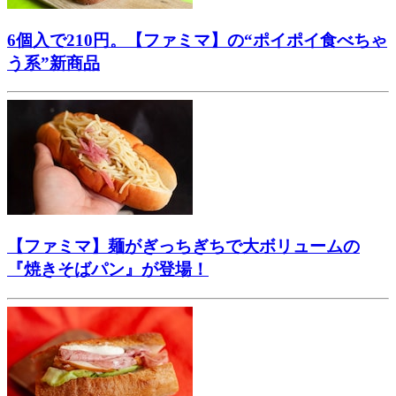
6個入で210円。【ファミマ】の“ポイポイ食べちゃ
う系”新商品
【ファミマ】麺がぎっちぎちで大ボリュームの
『焼きそばパン』が登場！