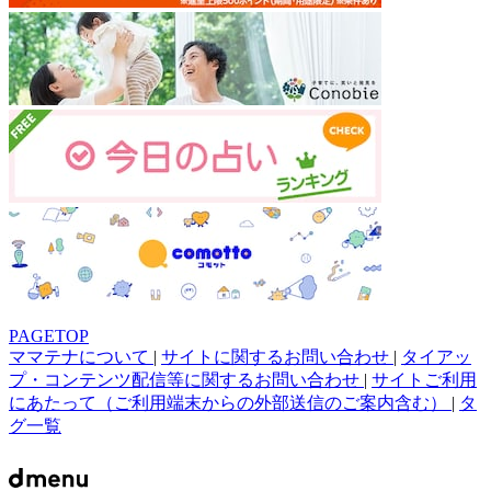
PAGETOP
ママテナについて
|
サイトに関するお問い合わせ
|
タイアッ
プ・コンテンツ配信等に関するお問い合わせ
|
サイトご利用
にあたって（ご利用端末からの外部送信のご案内含む）
|
タ
グ一覧