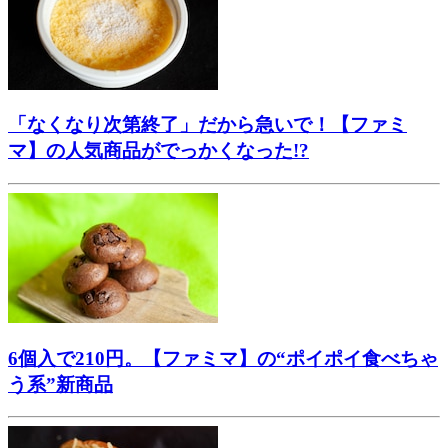
「なくなり次第終了」だから急いで！【ファミ
マ】の人気商品がでっかくなった!?
6個入で210円。【ファミマ】の“ポイポイ食べちゃ
う系”新商品