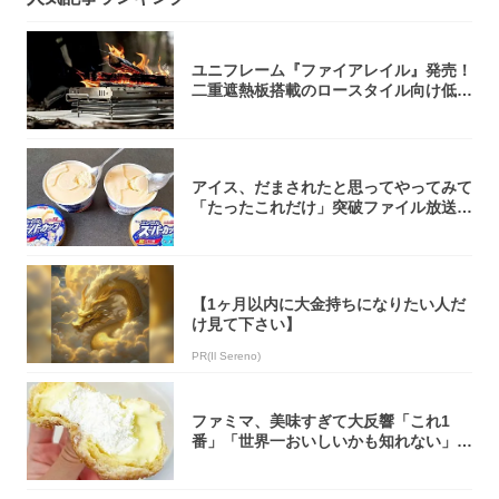
ユニフレーム『ファイアレイル』発売！
二重遮熱板搭載のロースタイル向け低型
焚き火台
アイス、だまされたと思ってやってみて
「たったこれだけ」突破ファイル放送で
大注目！...
【1ヶ月以内に大金持ちになりたい人だ
け見て下さい】
PR(Il Sereno)
ファミマ、美味すぎて大反響「これ1
番」「世界一おいしいかも知れない」
「飲めそう」