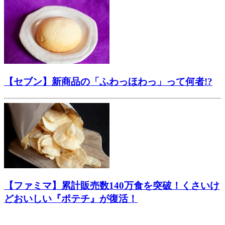
【セブン】新商品の「ふわっほわっ」って何者!?
【ファミマ】累計販売数140万食を突破！くさいけ
どおいしい『ポテチ』が復活！