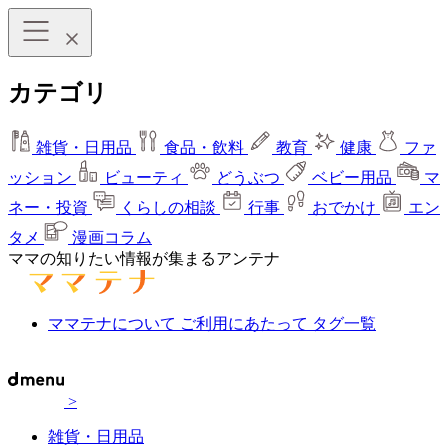
カテゴリ
雑貨・日用品
食品・飲料
教育
健康
ファ
ッション
ビューティ
どうぶつ
ベビー用品
マ
ネー・投資
くらしの相談
行事
おでかけ
エン
タメ
漫画コラム
ママの知りたい情報が集まるアンテナ
ママテナについて
ご利用にあたって
タグ一覧
>
雑貨・日用品