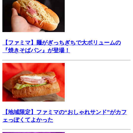
【ファミマ】麺がぎっちぎちで大ボリュームの
『焼きそばパン』が登場！
【地域限定】ファミマの“おしゃれサンド”がカフ
ェっぽくてよかった