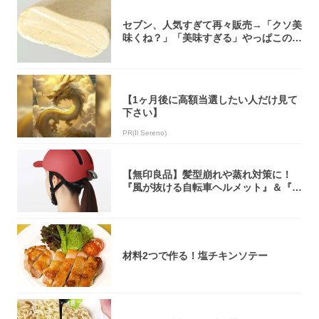
セブン、人気すぎて再々販売→「クソ美
味くね？」「美味すぎる」やっぱこのク
オリティ...
【1ヶ月後に高額当選したい人だけ見て
下さい】
PR(Il Sereno)
【無印良品】髪型崩れや蒸れ対策に！
『風が抜ける自転車ヘルメット』＆『2
0型自転車...
材料2つで作る！塩チキンソテー