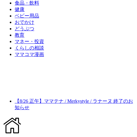
食品・飲料
健康
ベビー用品
おでかけ
どうぶつ
教育
マネー・投資
くらしの相談
ママコマ漫画
【8/26 正午】ママテナ / Merkystyle / ラナーヌ 終了のお
知らせ