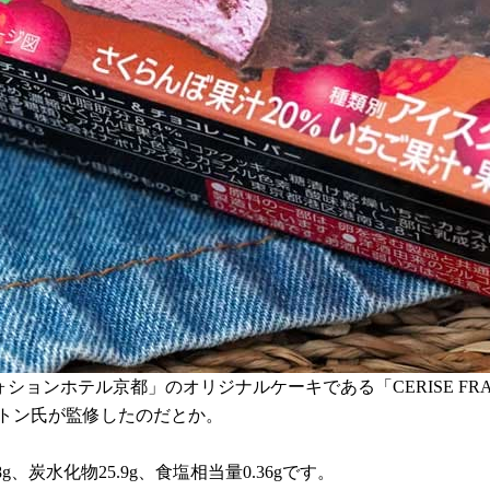
ョンホテル京都」のオリジナルケーキである「CERISE FRAI
トン氏が監修したのだとか。
8g、炭水化物25.9g、食塩相当量0.36gです。