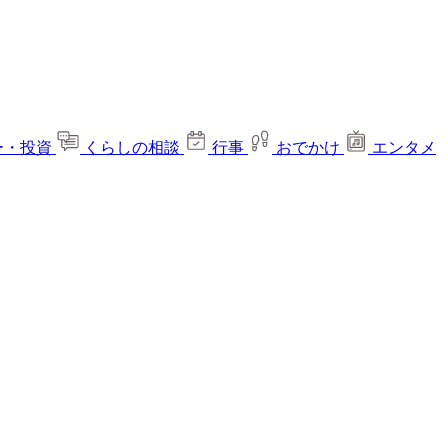
ー・投資
くらしの相談
行事
おでかけ
エンタメ