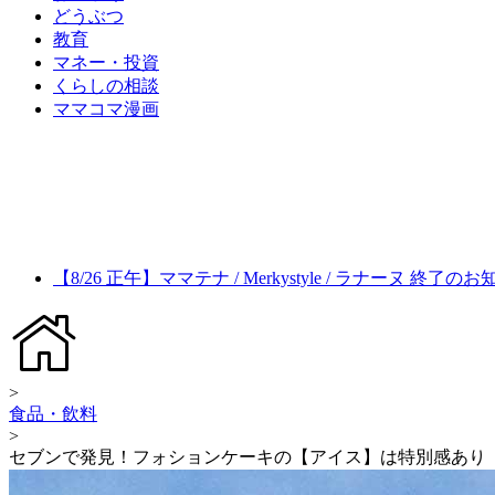
どうぶつ
教育
マネー・投資
くらしの相談
ママコマ漫画
【8/26 正午】ママテナ / Merkystyle / ラナーヌ 終了の
>
食品・飲料
>
セブンで発見！フォションケーキの【アイス】は特別感あり