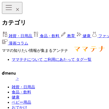
カテゴリ
雑貨・日用品
食品・飲料
教育
健康
ファ
漫画コラム
ママの知りたい情報が集まるアンテナ
ママテナについて
ご利用にあたって
タグ一覧
>
雑貨・日用品
食品・飲料
健康
ベビー用品
おでかけ